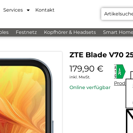
Services
Kontakt
bles
Festnetz
Kopfhörer & Headsets
Smart Hom
ZTE Blade V70 25
179,90
€
inkl. MwSt.
Produkt
Online verfügbar