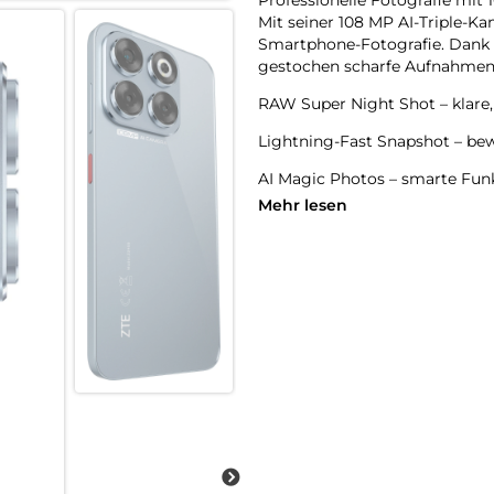
Mit seiner 108 MP AI-Triple-K
Smartphone-Fotografie. Dank gr
gestochen scharfe Aufnahmen 
RAW Super Night Shot – klare,
Lightning-Fast Snapshot – bew
AI Magic Photos – smarte Funk
oder Magic Lens (OCR) bringen
Mehr lesen
16 MP Frontkamera – für natürl
Großes, helles Display:
Das 6,7 Zoll HD+ Display mit 9
immersives Erlebnis.
120 Hz Bildwiederholrate – flü
800 Nits Helligkeit – auch bei
Edles Design in stilvollen Farb
Das ZTE Blade V70 kombiniert 
Mit nur 8,2 mm Gehäusedicke 