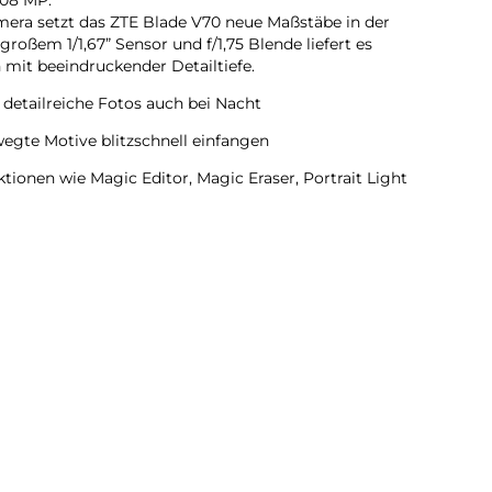
amera setzt das ZTE Blade V70 neue Maßstäbe in der
oßem 1/1,67” Sensor und f/1,75 Blende liefert es
mit beeindruckender Detailtiefe.
 detailreiche Fotos auch bei Nacht
egte Motive blitzschnell einfangen
tionen wie Magic Editor, Magic Eraser, Portrait Light
 Kreativität und Ordnung in deine Fotogalerie
iche, ausdrucksstarke Selfies
1 % Screen-to-Body Ratio sorgt für ein fast randloses,
ssiges Scrollen & Gaming
 direkter Sonneneinstrahlung klar ablesbar
en:
Sky-Mirror-Glas mit der eleganten Farbe: Stardust Gray
liegt es schlank und angenehm in der Hand – robust und