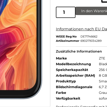
In den Waren
Informationen nach EU Da
WEEE Reg No
DE71746662
Artikelnummer
6902176134289
Zusätzliche Informationen
Marke
ZTE
Modellbezeichnung
Blad
Speicherkapazität
256 
Arbeitsspeicher (RAM)
8 G
Produkttyp
Sma
Bildschirmdiagonale
6,7 Z
Farbe
Grau
Verfügbarkeit
sofo
Professionelle Fotografie mit 