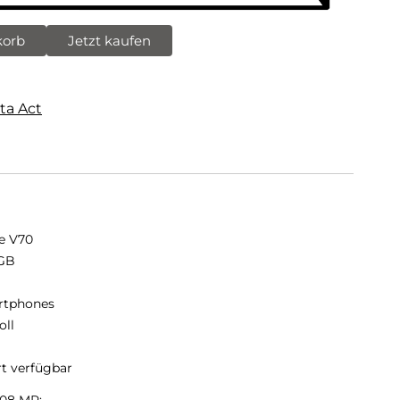
korb
Jetzt kaufen
ta Act
e V70
GB
B
rtphones
oll
rt verfügbar
108 MP: