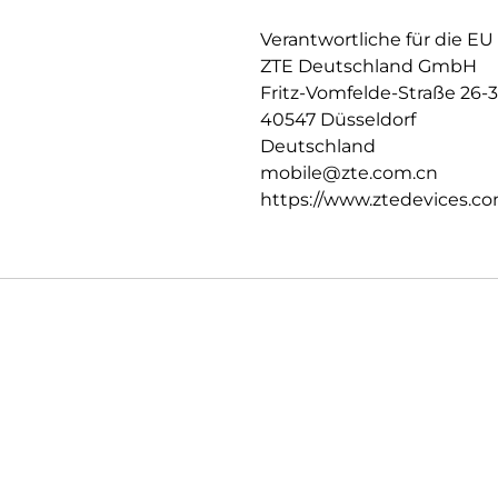
NFC (optional) – für kontaktlo
Verantwortliche für die EU
Ein Smartphone, das Design, 
ZTE Deutschland GmbH
108 MP Triple-Kamera, dem hel
Blade V70 die perfekte Wahl fü
Fritz-Vomfelde-Straße 26-
legen.
40547 Düsseldorf
Deutschland
mobile@zte.com.cn
https://www.ztedevices.co