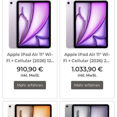
Apple iPad Air 11″ Wi-
Apple iPad Air 11″ Wi-
Fi + Cellular (2026) 128
Fi + Cellular (2026) 256
GB Violett
GB Violett
910,90
€
1.033,90
€
inkl. MwSt.
inkl. MwSt.
Mehr erfahren
Mehr erfahren