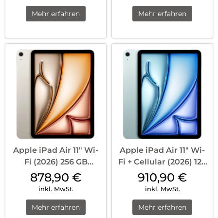
Mehr erfahren
Mehr erfahren
Apple iPad Air 11″ Wi-
Apple iPad Air 11″ Wi-
Fi (2026) 256 GB
Fi + Cellular (2026) 128
Polarstern
GB Blau
878,90
€
910,90
€
inkl. MwSt.
inkl. MwSt.
Mehr erfahren
Mehr erfahren