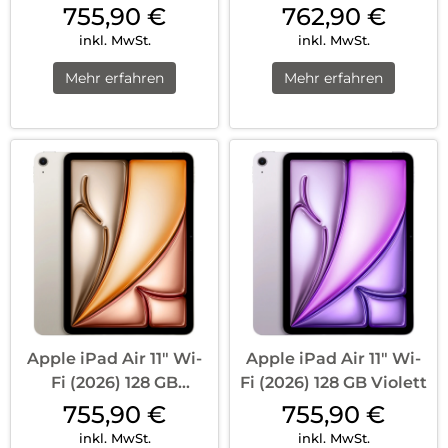
Pink
Silber
755,90
€
762,90
€
inkl. MwSt.
inkl. MwSt.
Mehr erfahren
Mehr erfahren
Apple iPad Air 11″ Wi-
Apple iPad Air 11″ Wi-
Fi (2026) 128 GB
Fi (2026) 128 GB Violett
Polarstern
755,90
€
755,90
€
inkl. MwSt.
inkl. MwSt.