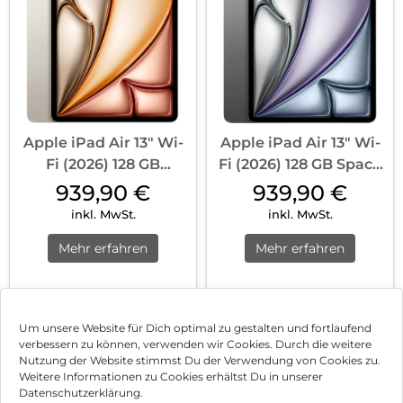
Apple iPad Air 13″ Wi-
Apple iPad Air 13″ Wi-
Fi (2026) 128 GB
Fi (2026) 128 GB Space
Polarstern
Grau
939,90
€
939,90
€
inkl. MwSt.
inkl. MwSt.
Mehr erfahren
Mehr erfahren
1
2
3
…
5
Nächste
Um unsere Website für Dich optimal zu gestalten und fortlaufend
verbessern zu können, verwenden wir Cookies. Durch die weitere
Nutzung der Website stimmst Du der Verwendung von Cookies zu.
Impressum
Weitere Informationen zu Cookies erhältst Du in unserer
Datenschutzerklärung.