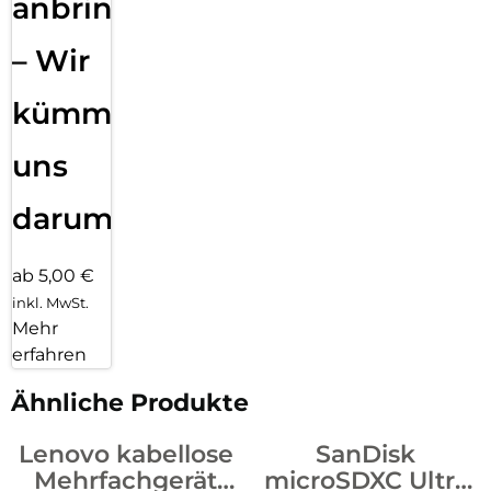
anbringen
– Wir
kümmern
uns
darum!
ab 5,00 €
inkl. MwSt.
Mehr
erfahren
Ähnliche Produkte
Lenovo kabellose
SanDisk
Mehrfachgerät
microSDXC Ultra