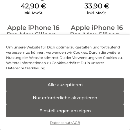
Luna Grey
128 GB + Adapter
42,90
€
33,90
€
Mobile
inkl. MwSt.
inkl. MwSt.
Apple iPhone 16
Apple iPhone 16
Pro Max Silicone
Pro Max Silicone
Case MagSafe
Case MagSafe
34,90
€
47,90
€
Denim
Black
Um unsere Website für Dich optimal zu gestalten und fortlaufend
inkl. MwSt.
inkl. MwSt.
verbessern zu können, verwenden wir Cookies. Durch die weitere
Nutzung der Website stimmst Du der Verwendung von Cookies zu.
Weitere Informationen zu Cookies erhältst Du in unserer
Apple iPhone 16
Apple iPhone 16
Datenschutzerklärung.
Pro Silicone Case
Plus Silicone Case
MagSafe Black
MagSafe Stone
54,90
€
41,90
€
Alle akzeptieren
Gray
Können wir Dir behilflich sein?
inkl. MwSt.
inkl. MwSt.
Nur erforderliche akzeptieren
Apple iPhone 16
Apple iPhone 16
Silicone Case
Pro Max Clear
Einstellungen anzeigen
MagSafe Lake
Case MagSafe
54,90
€
29,90
€
Green
Transparent
Datenschutz
AGB
inkl. MwSt.
inkl. MwSt.