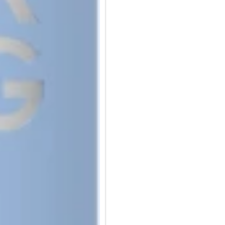
Stift mit zwei Spitzen: Mit der
können Sie mühelos durch Seit
Ende können Sie glatte, präzis
Wird magnetisch befestigt: Da
iPad Pro 12.9.
Einschalten mit Stiftklick: Der
Sie einfach auf das runde, kapa
Inaktivität von selbst ab.
Neigungserkennungsfunktion: 
sodass Sie die Breite Ihres Sch
Handflächenabweisende Techno
Handfläche den Bildschirm berü
es den Weg des Stiftes nicht b
Auswechselbare Spitze: Der Pro 
Langlebige Batterie: Arbeiten
machen. Das Pro Stylus 2 hält
aufgeladen werden muss.1