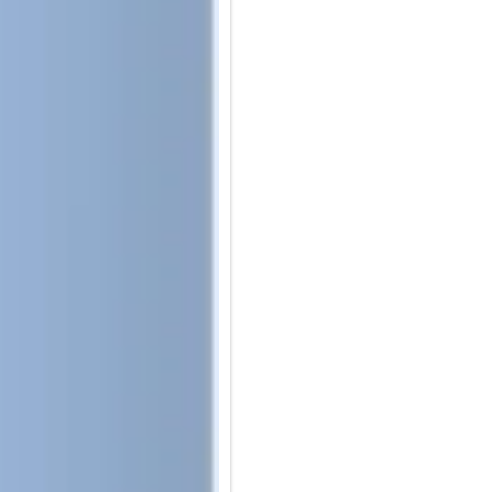
Kompatibel mit Apps, die Appl
mit Ihren Lieblings-Apps, die 
LED Anzeige für den Ladevorga
wenn das Pro Stylus 2 aufgela