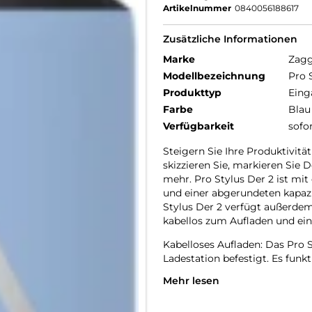
Artikelnummer
0840056188617
Zusätzliche Informationen
Marke
Zag
Modellbezeichnung
Pro 
Produkttyp
Eing
Farbe
Blau
Verfügbarkeit
sofo
Steigern Sie Ihre Produktivit
skizzieren Sie, markieren Sie 
mehr. Pro Stylus Der 2 ist mit 
und einer abgerundeten kapazi
Stylus Der 2 verfügt außerd
kabellos zum Aufladen und ein
Kabelloses Aufladen: Das Pro S
Ladestation befestigt. Es funk
Mehr lesen
Stift mit zwei Spitzen: Mit der
können Sie mühelos durch Seit
Ende können Sie glatte, präzis