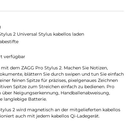
g
Stylus 2 Universal Stylus kabellos laden
abestifte
rt verfügbar
ät mit dem ZAGG Pro Stylus 2. Machen Sie Notizen,
Dokumente, blättern Sie durch swipen und tun Sie einfach
einer feinen Spitze für präzises, pixelgenaues Zeichnen
tiven Spitze zum Streichen einfach zu bedienen. Pro
em über Neigungserkennung, Handballenabweisung,
e langlebige Batterie.
tylus 2 wird magnetisch an der mitgelieferten kabellos
tioniert auch mit jedem kabellos Qi-Ladegerät.
 universellen, kapazitiven Spitze am hinteren Ende
en blättern, und mit der aktiven Spitze am anderen
e Linien für Notizen oder Skizzen zeichnen.