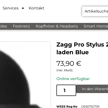
Services
Kontakt
bles
Festnetz
Kopfhörer & Headsets
Smart Hom
Zagg Pro Stylus 2
laden Blue
73,90
€
inkl. MwSt.
Online verfügbar
In den Waren
WEEE Reg No
DE65750739