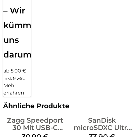
– Wir
kümmern
uns
darum!
ab 5,00 €
inkl. MwSt.
Mehr
erfahren
Ähnliche Produkte
Zagg Speedport
SanDisk
30 Mit USB-C
microSDXC Ultra
Kabel Weiß
128 GB + Adapter
30,90
€
33,90
€