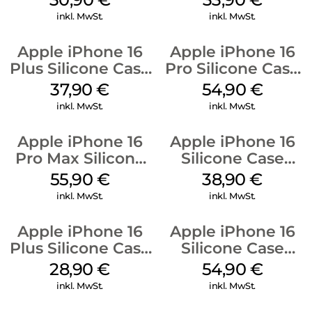
Mobile
inkl. MwSt.
inkl. MwSt.
Apple iPhone 16
Apple iPhone 16
Plus Silicone Case
Pro Silicone Case
MagSafe Lake
MagSafe Black
37,90
€
54,90
€
Green
inkl. MwSt.
inkl. MwSt.
Apple iPhone 16
Apple iPhone 16
Pro Max Silicone
Silicone Case
Case MagSafe
MagSafe
55,90
€
38,90
€
Stone Gray
Ultramarine
inkl. MwSt.
inkl. MwSt.
Apple iPhone 16
Apple iPhone 16
Plus Silicone Case
Silicone Case
MagSafe Black
MagSafe Lake
28,90
€
54,90
€
Green
inkl. MwSt.
inkl. MwSt.