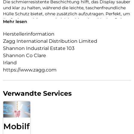
Die schmierresistente Beschichtung hilft, das Display sauber
und klar zu halten, während die leichte, taschenfreundliche
Hülle Schutz bietet, ohne zusätzlich aufzutragen. Perfekt, um
Ihr Gerät zu schützen und gleichzeitig sein schlankes Deign
Mehr lesen
zu bewahren.
Herstellerinformation
Zagg International Distribution Limited
Shannon Industrial Estate 103
Shannon Co Clare
Irland
https://www.zagg.com
Verwandte Services
Mobilfunk