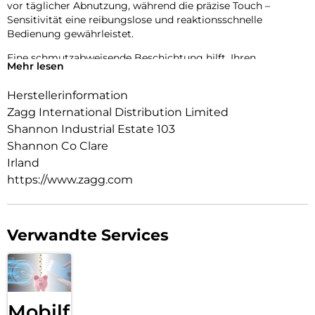
vor täglicher Abnutzung, während die präzise Touch –
Sensitivität eine reibungslose und reaktionsschnelle
Bedienung gewährleistet.
Eine schmutzabweisende Beschichtung hilft, Ihren
Mehr lesen
Bildschirm sauber und klar zu halten, während die robuste,
transparente Hülle das Design Ihres Smartphones zur
Herstellerinformation
Geltung bringt, ohne unnötig aufzutragen. Mit seinem
Zagg International Distribution Limited
schlanken, taschenfreundlichen Profil bietet dieses Bundle
praktischen Schutz, der sich nahtlos in Ihren Alltag integriert.
Shannon Industrial Estate 103
Shannon Co Clare
Irland
https://www.zagg.com
Verwandte Services
Mobilfunk