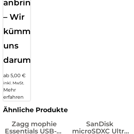
anbringen
– Wir
kümmern
uns
darum!
ab 5,00 €
inkl. MwSt.
Mehr
erfahren
Ähnliche Produkte
Zagg mophie
SanDisk
Essentials USB-C-
microSDXC Ultra