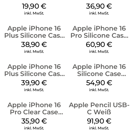
20W Charger PD
128 GB + Adapter
19,90
€
36,90
€
Weiß
Mobile
inkl. MwSt.
inkl. MwSt.
Apple iPhone 16
Apple iPhone 16
Plus Silicone Case
Pro Silicone Case
MagSafe Denim
MagSafe Stone
38,90
€
60,90
€
Gray
inkl. MwSt.
inkl. MwSt.
Apple iPhone 16
Apple iPhone 16
Plus Silicone Case
Silicone Case
MagSafe Plum
MagSafe Black
39,90
€
54,90
€
inkl. MwSt.
inkl. MwSt.
Apple iPhone 16
Apple Pencil USB-
Pro Clear Case
C Weiß
MagSafe
35,90
€
91,90
€
Transparent
inkl. MwSt.
inkl. MwSt.