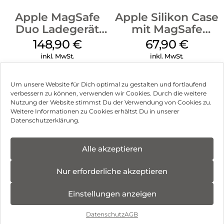
Apple MagSafe
Apple Silikon Case
Duo Ladegerät
mit MagSafe
Weiß
iPhone 14 Pro
148,90
€
67,90
€
(PRODUCT)RED
inkl. MwSt.
inkl. MwSt.
Um unsere Website für Dich optimal zu gestalten und fortlaufend
verbessern zu können, verwenden wir Cookies. Durch die weitere
Nutzung der Website stimmst Du der Verwendung von Cookies zu.
Impressum
Weitere Informationen zu Cookies erhältst Du in unserer
Datenschutzerklärung.
AGB
Datenschutz
Alle akzeptieren
Vertrag widerrufen
Nur erforderliche akzeptieren
Hinweis zur Batterieentsorgung
Einstellungen anzeigen
Newsletter
Datenschutz
AGB
©
2026
, Brodos AG – All Rights Reserved.