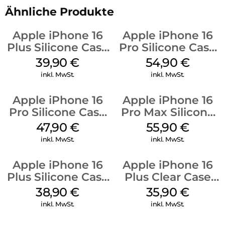
Ähnliche Produkte
Apple iPhone 16
Apple iPhone 16
Plus Silicone Case
Pro Silicone Case
MagSafe Plum
MagSafe Black
39,90
€
54,90
€
inkl. MwSt.
inkl. MwSt.
Apple iPhone 16
Apple iPhone 16
Pro Silicone Case
Pro Max Silicone
MagSafe Denim
Case MagSafe
47,90
€
55,90
€
Stone Gray
inkl. MwSt.
inkl. MwSt.
Apple iPhone 16
Apple iPhone 16
Plus Silicone Case
Plus Clear Case
MagSafe Denim
MagSafe
38,90
€
35,90
€
Transparent
inkl. MwSt.
inkl. MwSt.