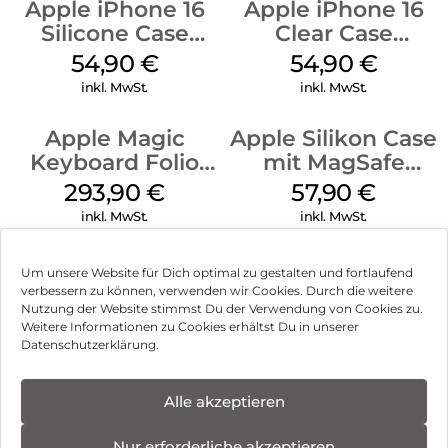
Apple iPhone 16
Apple iPhone 16
Silicone Case
Clear Case
MagSafe Lake
MagSafe
54,90
€
54,90
€
Green
Transparent
inkl. MwSt.
inkl. MwSt.
Apple Magic
Apple Silikon Case
Keyboard Folio
mit MagSafe
iPad 10.9″ (10.Gen.)
iPhone 14 Pro
293,90
€
57,90
€
Weiß
(PRODUCT)RED
inkl. MwSt.
inkl. MwSt.
Um unsere Website für Dich optimal zu gestalten und fortlaufend
verbessern zu können, verwenden wir Cookies. Durch die weitere
Nutzung der Website stimmst Du der Verwendung von Cookies zu.
Impressum
Weitere Informationen zu Cookies erhältst Du in unserer
Datenschutzerklärung.
AGB
Datenschutz
Alle akzeptieren
Vertrag widerrufen
Nur erforderliche akzeptieren