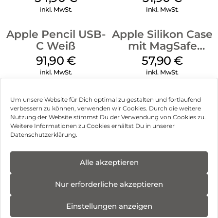
Green
inkl. MwSt.
inkl. MwSt.
Apple Pencil USB-
Apple Silikon Case
C Weiß
mit MagSafe
iPhone 14 Pro
91,90
€
57,90
€
(PRODUCT)RED
inkl. MwSt.
inkl. MwSt.
Um unsere Website für Dich optimal zu gestalten und fortlaufend
verbessern zu können, verwenden wir Cookies. Durch die weitere
Nutzung der Website stimmst Du der Verwendung von Cookies zu.
Impressum
Weitere Informationen zu Cookies erhältst Du in unserer
Datenschutzerklärung.
AGB
Datenschutz
Alle akzeptieren
Vertrag widerrufen
Nur erforderliche akzeptieren
Hinweis zur Batterieentsorgung
Einstellungen anzeigen
Newsletter