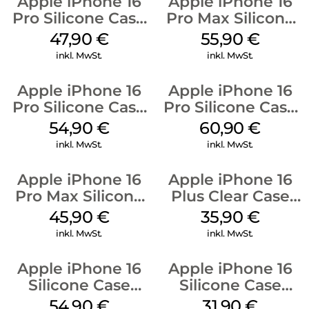
Apple iPhone 16
Apple iPhone 16
Pro Silicone Case
Pro Max Silicone
MagSafe Denim
Case MagSafe
47,90
€
55,90
€
Stone Gray
inkl. MwSt.
inkl. MwSt.
Apple iPhone 16
Apple iPhone 16
Pro Silicone Case
Pro Silicone Case
MagSafe Black
MagSafe Stone
54,90
€
60,90
€
Gray
inkl. MwSt.
inkl. MwSt.
Apple iPhone 16
Apple iPhone 16
Pro Max Silicone
Plus Clear Case
Case MagSafe
MagSafe
45,90
€
35,90
€
Ultramarine
Transparent
inkl. MwSt.
inkl. MwSt.
Apple iPhone 16
Apple iPhone 16
Silicone Case
Silicone Case
MagSafe Lake
MagSafe Fuchsia
54,90
€
31,90
€