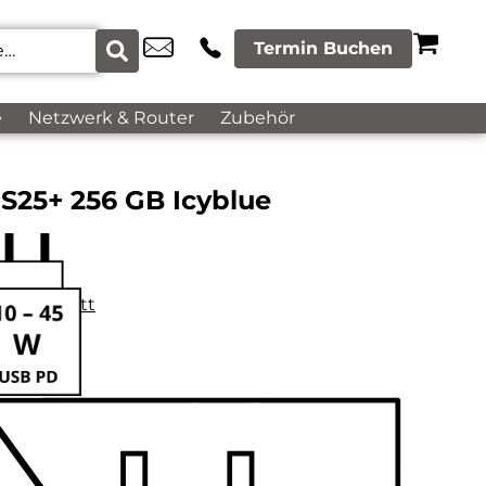
Termin Buchen
e
Netzwerk & Router
Zubehör
S25+ 256 GB Icyblue
datenblatt