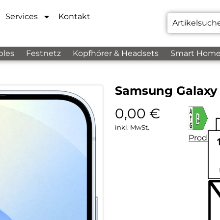
Services
Kontakt
bles
Festnetz
Kopfhörer & Headsets
Smart Hom
Samsung Galaxy 
0,00
€
inkl. MwSt.
Produkt