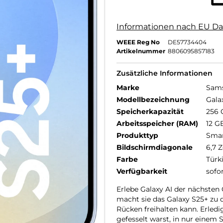
Informationen nach EU Da
WEEE Reg No
DE57734404
Artikelnummer
8806095857183
Zusätzliche Informationen
Marke
Sam
Modellbezeichnung
Gala
Speicherkapazität
256 
Arbeitsspeicher (RAM)
12 G
Produkttyp
Sma
Bildschirmdiagonale
6,7 Z
Farbe
Türk
Verfügbarkeit
sofo
Erlebe Galaxy AI der nächsten 
macht sie das Galaxy S25+ zu d
Rücken freihalten kann. Erledi
gefesselt warst, in nur einem 