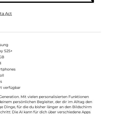
ta Act
sung
xy S25+
GB
B
rtphones
oll
is
rt verfügbar
Generation. Mit vielen personalisierten Funktionen
einem persönlichen Begleiter, der dir im Alltag den
ge Dinge, für die du bisher länger an den Bildschirm
Schritt: Die AI kann für dich über verschiedene Apps