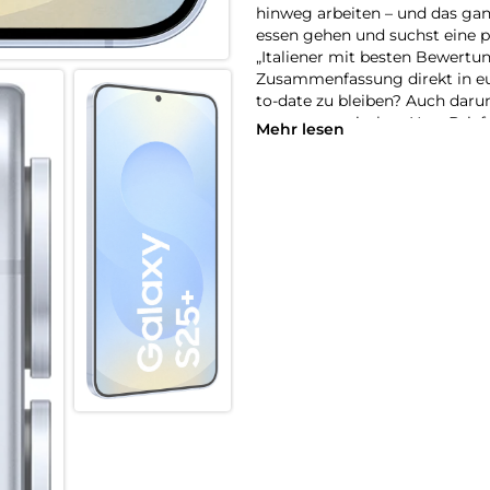
hinweg arbeiten – und das gan
essen gehen und suchst eine p
„Italiener mit besten Bewertu
Zusammenfassung direkt in eur
to-date zu bleiben? Auch daru
von automatischen Now Brief
Mehr lesen
versorgt es dich mit Tipps un
Strecke zum Büro ist heute vie
Minuten früher losfahren sollt
schlechtes Wetter ankündigt. 
im Dunkeln nicht: Dank AI-ges
hochauflösenden Kamera auch 
die deine Erinnerungen lebend
kein Problem! Der Snapdragon 
flüssige AI-Performance, sond
mit dem Galaxy S25+ Lichtjah
Galaxy AI.