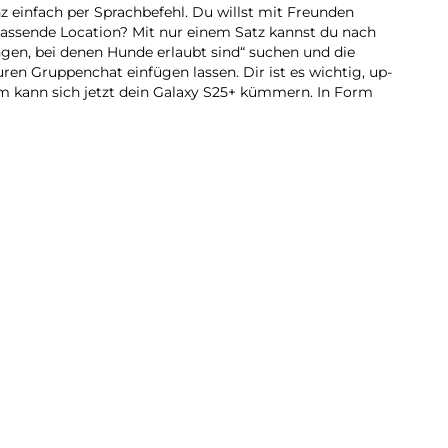
z einfach per Sprachbefehl. Du willst mit Freunden
assende Location? Mit nur einem Satz kannst du nach
ngen, bei denen Hunde erlaubt sind“ suchen und die
en Gruppenchat einfügen lassen. Dir ist es wichtig, up-
m kann sich jetzt dein Galaxy S25+ kümmern. In Form
s
d Updates rund um deine Routinen. Auf deiner täglichen
l Verkehr? Schon erhältst du die Mitteilung, dass du 10
est. Sogar an einen Schirm wirst du erinnert, wenn sich
So wirst du nicht im Regen stehen gelassen – und auch
tützter Optimierung in Echtzeit machst du mit der
bei Nacht eindrucksvolle und klare Videoaufnahmen,
ig halten. So viel AI braucht Power. Mit dem Galaxy S25+
8 Elite for Galaxy-Prozessor ermöglicht nicht nur
ern auch beeindruckende Gaming-Sessions. Sei dir selbst
re voraus und genieße den nächsten großen Sprung der