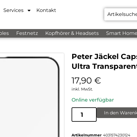
Services
Kontakt
bles
Festnetz
Kopfhörer & Headsets
Smart Hom
Peter Jäckel Cap
Ultra Transparen
17,90
€
inkl. MwSt.
Online verfügbar
In den Waren
Artikelnummer
4031574230124