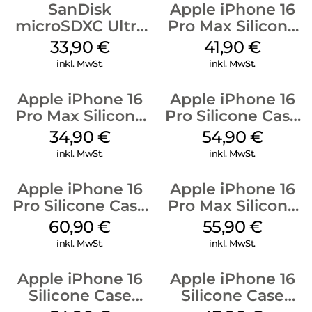
SanDisk
Apple iPhone 16
microSDXC Ultra
Pro Max Silicone
128 GB + Adapter
Case MagSafe
33,90
€
41,90
€
Mobile
Ultramarine
inkl. MwSt.
inkl. MwSt.
Apple iPhone 16
Apple iPhone 16
Pro Max Silicone
Pro Silicone Case
Case MagSafe
MagSafe Black
34,90
€
54,90
€
Denim
inkl. MwSt.
inkl. MwSt.
Apple iPhone 16
Apple iPhone 16
Pro Silicone Case
Pro Max Silicone
MagSafe Stone
Case MagSafe
60,90
€
55,90
€
Gray
Stone Gray
inkl. MwSt.
inkl. MwSt.
Apple iPhone 16
Apple iPhone 16
Silicone Case
Silicone Case