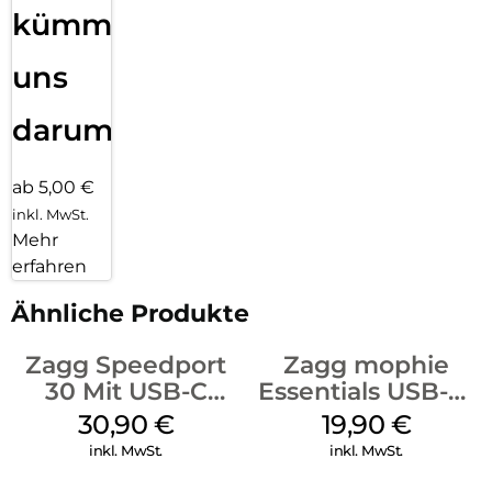
kümmern
uns
darum!
ab 5,00 €
inkl. MwSt.
Mehr
erfahren
Ähnliche Produkte
Zagg Speedport
Zagg mophie
30 Mit USB-C
Essentials USB-C-
Kabel Weiß
20W Charger PD
30,90
€
19,90
€
Weiß
inkl. MwSt.
inkl. MwSt.