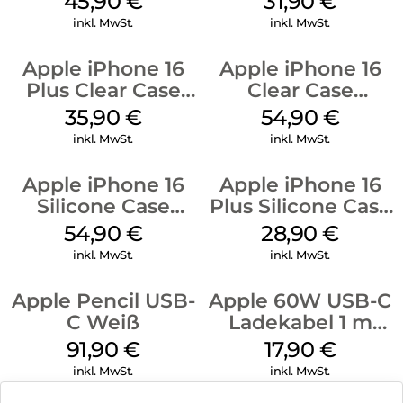
45,90
€
31,90
€
Ultramarine
inkl. MwSt.
inkl. MwSt.
Apple iPhone 16
Apple iPhone 16
Plus Clear Case
Clear Case
MagSafe
MagSafe
35,90
€
54,90
€
Transparent
Transparent
inkl. MwSt.
inkl. MwSt.
Apple iPhone 16
Apple iPhone 16
Silicone Case
Plus Silicone Case
MagSafe Black
MagSafe Black
54,90
€
28,90
€
inkl. MwSt.
inkl. MwSt.
Apple Pencil USB-
Apple 60W USB-C
C Weiß
Ladekabel 1 m
Weiß
91,90
€
17,90
€
inkl. MwSt.
inkl. MwSt.