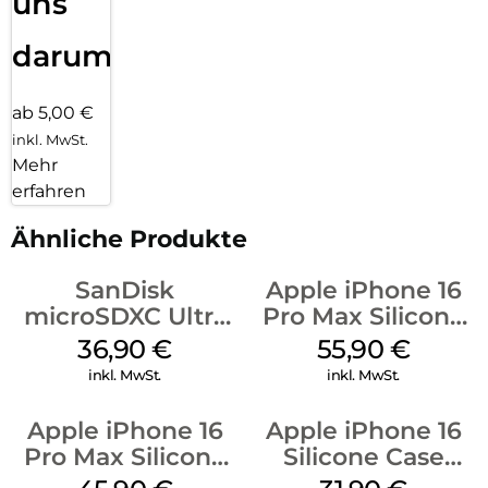
uns
darum!
ab 5,00 €
inkl. MwSt.
Mehr
erfahren
Ähnliche Produkte
SanDisk
Apple iPhone 16
microSDXC Ultra
Pro Max Silicone
128 GB + Adapter
Case MagSafe
36,90
€
55,90
€
Mobile
Stone Gray
inkl. MwSt.
inkl. MwSt.
Apple iPhone 16
Apple iPhone 16
Pro Max Silicone
Silicone Case
Case MagSafe
MagSafe Fuchsia