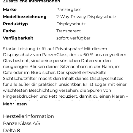
Zusätzliche Informationen
Marke
Panzerglass
Modellbezeichnung
2-Way Privacy Displayschutz
Produkttyp
Displayschutz
Farbe
Transparent
Verfügbarkeit
sofort verfügbar
Starke Leistung trifft auf Privatsphäre! Mit diesem
Displayschutz von PanzerGlass, der zu 60 % aus recyceltem
Glas besteht, sind deine persönlichen Daten vor den
neugierigen Blicken deiner Sitznachbarn in der Bahn, im
Café oder im Büro sicher. Der speziell entwickelte
Sichtschutzfilter macht den Inhalt deines Displayschutzes
für alle außer dir praktisch unsichtbar. Er ist sogar mit einer
wischfesten Beschichtung versehen, die Spuren von
Fingerabdrücken und Fett reduziert, damit du einen klaren –
aber dennoch privaten – Blick auf deinen Displayschutz hast.
Mehr lesen
Und der Displayschutz? Er ist hervorragend! Mit seiner
Herstellerinformation
hohen Kratzfestigkeit schützt dieser Displayschutz dein
PanzerGlass A/S
Handy-Display vor versehentlichen Stößen, Stürzen und
anderen Gefahren des Alltags. Oder um es etwas
Delta 8