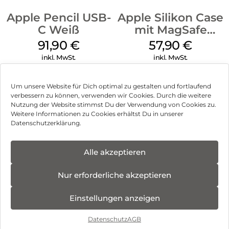
Apple Pencil USB-
Apple Silikon Case
C Weiß
mit MagSafe
iPhone 14 Pro
91,90
€
57,90
€
(PRODUCT)RED
inkl. MwSt.
inkl. MwSt.
Um unsere Website für Dich optimal zu gestalten und fortlaufend
verbessern zu können, verwenden wir Cookies. Durch die weitere
Nutzung der Website stimmst Du der Verwendung von Cookies zu.
Impressum
Weitere Informationen zu Cookies erhältst Du in unserer
Datenschutzerklärung.
AGB
Datenschutz
Alle akzeptieren
Vertrag widerrufen
Nur erforderliche akzeptieren
Hinweis zur Batterieentsorgung
Einstellungen anzeigen
Newsletter
Datenschutz
AGB
©
2026
, Brodos AG – All Rights Reserved.