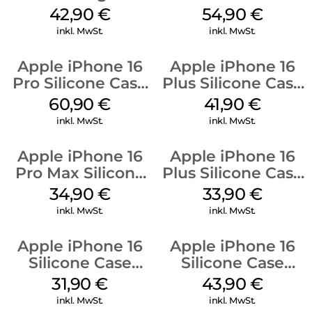
Luna Grey
MagSafe Black
42,90
€
54,90
€
inkl. MwSt.
inkl. MwSt.
Apple iPhone 16
Apple iPhone 16
Pro Silicone Case
Plus Silicone Case
MagSafe Stone
MagSafe Stone
60,90
€
41,90
€
Gray
Gray
inkl. MwSt.
inkl. MwSt.
Apple iPhone 16
Apple iPhone 16
Pro Max Silicone
Plus Silicone Case
Case MagSafe
MagSafe Lake
34,90
€
33,90
€
Denim
Green
inkl. MwSt.
inkl. MwSt.
Apple iPhone 16
Apple iPhone 16
Silicone Case
Silicone Case
MagSafe Fuchsia
MagSafe Plum
31,90
€
43,90
€
inkl. MwSt.
inkl. MwSt.