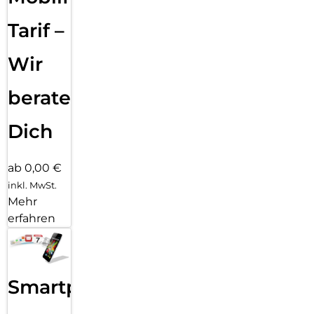
bleibt, z. B. eine furchtlos modische Hülle von CARE by
PanzerGlass. Und wenn du denkst: “Was ist, wenn meine
Tarif –
Kameralinsen zerkratzt werden?” Nun, Hilfe ist nur ein paar
Klicks entfernt: Kombiniere deinen Displayschutz und deine
Wir
Hülle mit PanzerGlass PicturePerfect oder Hoops.
Reduktion von 2022-2024 gemessen am Vergleich
beraten
ausgewählter Produkte aus dem Kernsortiment von
PanzerGlass.
Dich
ab 0,00 €
inkl. MwSt.
Mehr
erfahren
Smartphone