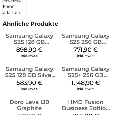
inkl. MwSt.
Mehr
erfahren
Ähnliche Produkte
Samsung Galaxy
Samsung Galaxy
S25 128 GB
S25 256 GB
Icyblue
Icyblue
898,90
€
771,90
€
inkl. MwSt.
inkl. MwSt.
Samsung Galaxy
Samsung Galaxy
S25 128 GB Silver
S25+ 256 GB
Shadow
Icyblue
583,90
€
1.148,90
€
inkl. MwSt.
inkl. MwSt.
Doro Leva L10
HMD Fusion
Graphite
Business Edition
256 GB Grey