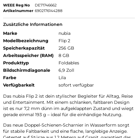
WEEE Reg No
DE71746662
Artikelnummer
6902176144288
Zusätzliche Informationen
Marke
nubia
Modellbezeichnung
Flip 2
Speicherkapazität
256 GB
Arbeitsspeicher (RAM)
8 GB
Produkttyp
Foldables
Bildschirmdiagonale
6,9 Zoll
Farbe
Lila
Verfügbarkeit
sofort verfügbar
Das nubia Flip 2 ist dein stylischer Begleiter für Alltag, Reise
und Entertainment. Mit einem schlanken, faltbaren Design
ist es nur 7,2 mm dünn im aufgeklappten Zustand und wiegt
gerade einmal 193 g – ideal für die einhändige Nutzung.
Das neue Doppel-Schienen-Scharnier in Wasserform sorgt
für stabile Faltbarkeit und eine flache, langlebige Anzeige.
Getestet auf Stürze aus 1,2 Metern auf Granit, garantiert das