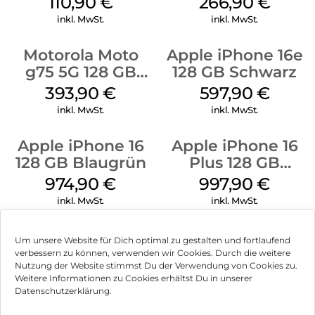
110,90
€
266,90
€
inkl. MwSt.
inkl. MwSt.
Motorola Moto
Apple iPhone 16e
g75 5G 128 GB
128 GB Schwarz
Charcoal Gray
393,90
€
597,90
€
inkl. MwSt.
inkl. MwSt.
Apple iPhone 16
Apple iPhone 16
128 GB Blaugrün
Plus 128 GB
Schwarz
974,90
€
997,90
€
inkl. MwSt.
inkl. MwSt.
Um unsere Website für Dich optimal zu gestalten und fortlaufend
verbessern zu können, verwenden wir Cookies. Durch die weitere
Nutzung der Website stimmst Du der Verwendung von Cookies zu.
Impressum
Weitere Informationen zu Cookies erhältst Du in unserer
Datenschutzerklärung.
AGB