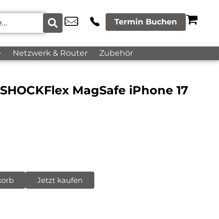
Termin Buchen
e
Netzwerk & Router
Zubehör
l SHOCKFlex MagSafe iPhone 17
korb
Jetzt kaufen