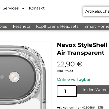
Services
Kontakt
bles
Festnetz
Kopfhörer & Headsets
Smart Hom
Nevox StyleShel
Air Transparent
22,90
€
inkl. MwSt.
Online verfügbar
In den Waren
Artikelnummer
4250686415315