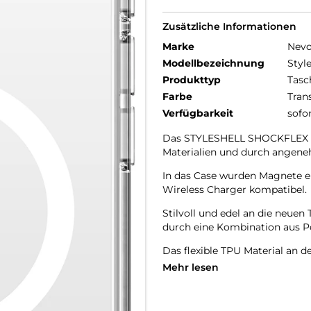
Zusätzliche Informationen
Marke
Nev
Modellbezeichnung
Styl
Produkttyp
Tasc
Farbe
Tran
Verfügbarkeit
sofo
Das STYLESHELL SHOCKFLEX be
Materialien und durch angene
In das Case wurden Magnete e
Wireless Charger kompatibel.
Stilvoll und edel an die neu
durch eine Kombination aus P
Das flexible TPU Material an d
Mehr lesen
Das Display ist durch die seit
Durch das verwendete Material