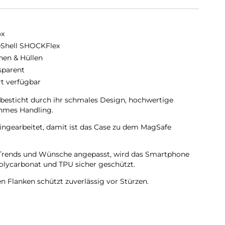
ox
eShell SHOCKFlex
hen & Hüllen
sparent
rt verfügbar
sticht durch ihr schmales Design, hochwertige
hmes Handling.
ingearbeitet, damit ist das Case zu dem MagSafe
en Trends und Wünsche angepasst, wird das Smartphone
olycarbonat und TPU sicher geschützt.
en Flanken schützt zuverlässig vor Stürzen.
lichen Flanken geschützt.
 ist diese komplett Transparent und bringt jegliche