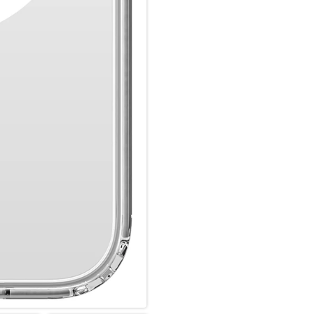
Farbe des Smartphones, passe
Die Anschlüsse, Knöpfe und Ka
Hochwertiges Schmutzabweise
Luftpolster in den Ecken.