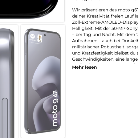
Wir präsentieren das moto g67
deiner Kreativität freien Lauf 
Zoll-Extreme-AMOLED-Display 
Helligkeit. Mit der 50-MP-Son
– bei Tag und Nacht. Mit dem 2
Aufnahmen – auch bei Dunkelhe
militärischer Robustheit, sorg
und Kratzfestigkeit bleibst du
Geschwindigkeiten, eine lang
Audio über Stereo-Lautspreche
Mehr lesen
in neuem Licht.