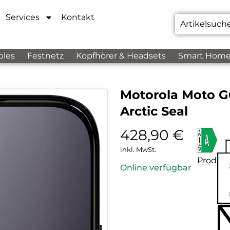
Services
Kontakt
bles
Festnetz
Kopfhörer & Headsets
Smart Hom
Motorola Moto G
Arctic Seal
428,90
€
inkl. MwSt.
Produkt
Online verfügbar