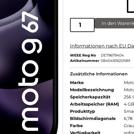
In den Waren
Informationen nach EU Da
WEEE Reg No
DE79679404
Artikelnummer
0840493620589
Zusätzliche Informationen
Marke
Moto
Modellbezeichnung
Moto
Speicherkapazität
256 
Arbeitsspeicher (RAM)
4 G
Produkttyp
Sma
Bildschirmdiagonale
6,78 
Farbe
Grau
Verfügbarkeit
sofo