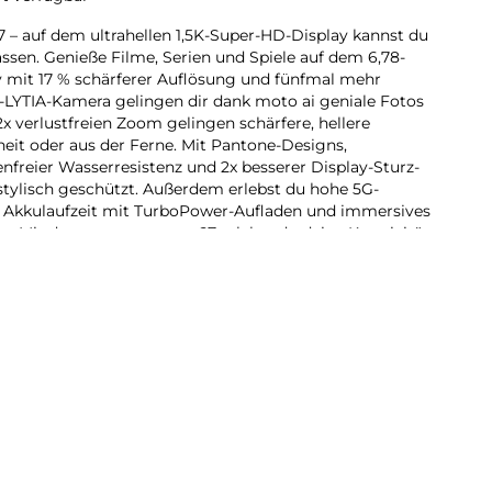
 – auf dem ultrahellen 1,5K-Super-HD-Display kannst du
lassen. Genieße Filme, Serien und Spiele auf dem 6,78-
mit 17 % schärferer Auflösung und fünfmal mehr
y-LYTIA-Kamera gelingen dir dank moto ai geniale Fotos
x verlustfreien Zoom gelingen schärfere, hellere
it oder aus der Ferne. Mit Pantone-Designs,
enfreier Wasserresistenz und 2x besserer Display-Sturz-
 stylisch geschützt. Außerdem erlebst du hohe 5G-
e Akkulaufzeit mit TurboPower-Aufladen und immersives
r. Mit dem neuen moto g67 erlebst du deine Kreativität