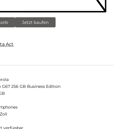
korb
Jetzt kaufen
ta Act
rola
 G67 256 GB Business Edition
GB
B
rtphones
Zoll
rt verfügbar