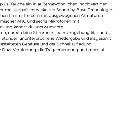
plus. Tauche ein in außergewöhnlichen, hochwertigen
er meisterhaft entwickelten Sound by Bose-Technologie.
schen 11-mm-Treibern mit ausgewogenen Armaturen
namischer ANC und sechs Mikrofonen mit
kung kannst du unerwünschte
en, damit deine Stimme in jeder Umgebung klar und
zu 9 Stunden ununterbrochene Wiedergabe und insgesamt
estalteten Gehäuse und der Schnellaufladung.
ie Dual-Verbindung, die Trageerkennung und moto ai
is, das deinen Alltag auf Schritt und Tritt bereichert. Die
ig verarbeitet, verfügen über ein kompaktes,
pritzwassergeschützt gemäß IP54 und definieren
eu.
9