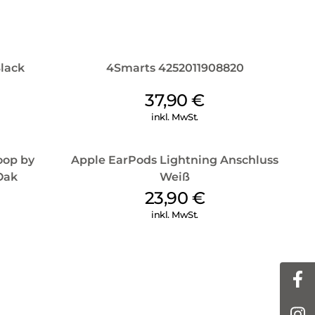
lack
4Smarts 4252011908820
37,90
€
inkl. MwSt.
oop by
Apple EarPods Lightning Anschluss
Oak
Weiß
23,90
€
inkl. MwSt.