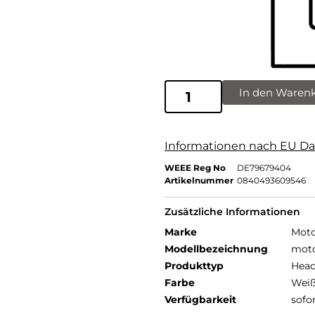
In den Waren
Informationen nach EU Da
WEEE Reg No
DE79679404
Artikelnummer
0840493609546
Zusätzliche Informationen
Marke
Moto
Modellbezeichnung
moto
Produkttyp
Head
Farbe
Wei
Verfügbarkeit
sofo