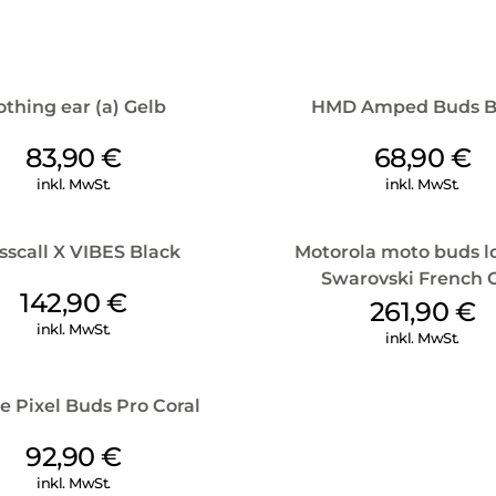
thing ear (a) Gelb
HMD Amped Buds B
83,90
€
68,90
€
inkl. MwSt.
inkl. MwSt.
sscall X VIBES Black
Motorola moto buds l
Swarovski French 
142,90
€
261,90
€
inkl. MwSt.
inkl. MwSt.
e Pixel Buds Pro Coral
92,90
€
inkl. MwSt.