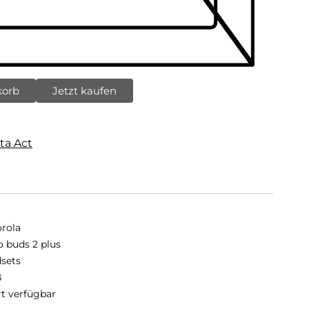
korb
Jetzt kaufen
ta Act
rola
 buds 2 plus
sets
ß
rt verfügbar