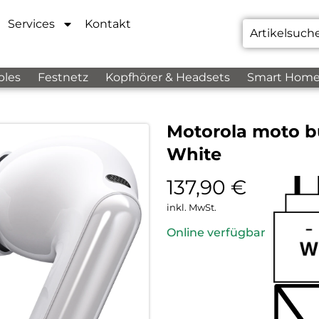
Services
Kontakt
bles
Festnetz
Kopfhörer & Headsets
Smart Hom
Motorola moto b
White
137,90
€
inkl. MwSt.
Online verfügbar