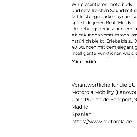
Wir präsentieren moto buds 2 
und detailreichen Sound mit d
Mit leistungsstarken dynami
spürst du jeden Beat. Mit dy
Umgebungsgeräuschunterdrüc
Ablenkungen verstummen lass
natürlich bleibt. Erlebe bis 
40 Stunden mit dem elegant g
Intelligente Funktionen wie d
sorgen für ein nahtloses Erlebn
Mehr lesen
moto buds 2 plus sind sorgfält
ergonomisches Design, sind s
hochwertige Alltagsleistung n
Verantwortliche für die EU
Motorola Mobility (Lenovo)
Calle Puerto de Somport, 
Madrid
Spanien
https://www.motorola.de