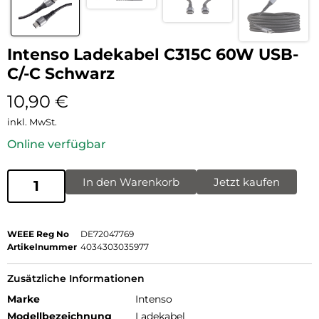
Intenso Ladekabel C315C 60W USB-
C/-C Schwarz
10,90
€
inkl. MwSt.
Online verfügbar
In den Warenkorb
Jetzt kaufen
WEEE Reg No
DE72047769
Artikelnummer
4034303035977
Zusätzliche Informationen
Marke
Intenso
Modellbezeichnung
Ladekabel