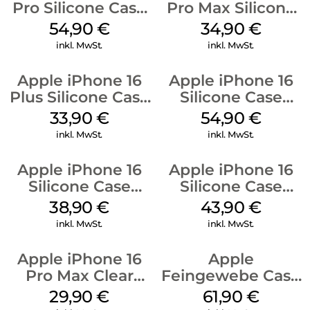
Pro Silicone Case
Pro Max Silicone
MagSafe Black
Case MagSafe
54,90
€
34,90
€
Denim
inkl. MwSt.
inkl. MwSt.
Apple iPhone 16
Apple iPhone 16
Plus Silicone Case
Silicone Case
MagSafe Lake
MagSafe Lake
33,90
€
54,90
€
Green
Green
inkl. MwSt.
inkl. MwSt.
Apple iPhone 16
Apple iPhone 16
Silicone Case
Silicone Case
MagSafe
MagSafe Plum
38,90
€
43,90
€
Ultramarine
inkl. MwSt.
inkl. MwSt.
Apple iPhone 16
Apple
Pro Max Clear
Feingewebe Case
Case MagSafe
iPhone 15 Pro
29,90
€
61,90
€
Transparent
MagSafe Schwarz