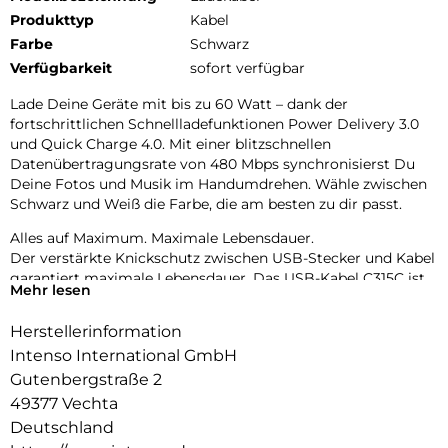
Produkttyp
Kabel
Farbe
Schwarz
Verfügbarkeit
sofort verfügbar
Lade Deine Geräte mit bis zu 60 Watt – dank der
fortschrittlichen Schnellladefunktionen Power Delivery 3.0
und Quick Charge 4.0. Mit einer blitzschnellen
Datenübertragungsrate von 480 Mbps synchronisierst Du
Deine Fotos und Musik im Handumdrehen. Wähle zwischen
Schwarz und Weiß die Farbe, die am besten zu dir passt.
Alles auf Maximum. Maximale Lebensdauer.
Der verstärkte Knickschutz zwischen USB-Stecker und Kabel
garantiert maximale Lebensdauer. Das USB-Kabel C315C ist
Mehr lesen
mehr als leistungsstark: hochwertige Materialien, der
geflochtene Nylonmantel sowie die eleganten
Herstellerinformation
Aluminiumstecker verleihen diesem Kabel nicht nur
Intenso International GmbH
kompromisslose Stabilität, sondern auch stilvolle Optik.
Gutenbergstraße 2
49377 Vechta
Deutschland