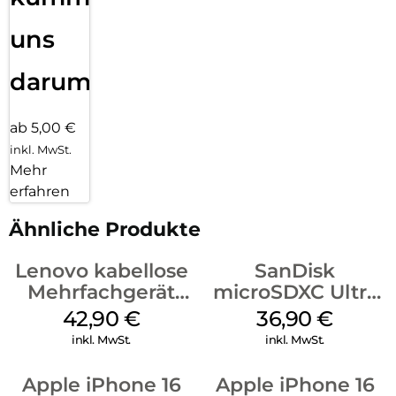
uns
darum!
ab 5,00 €
inkl. MwSt.
Mehr
erfahren
Ähnliche Produkte
Lenovo kabellose
SanDisk
Mehrfachgerät
microSDXC Ultra
Luna Grey
128 GB + Adapter
42,90
€
36,90
€
Mobile
inkl. MwSt.
inkl. MwSt.
Apple iPhone 16
Apple iPhone 16