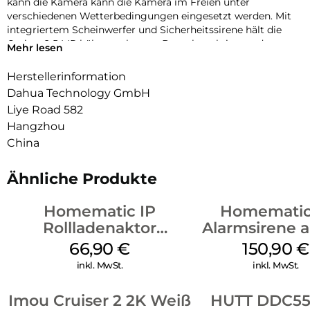
kann die Kamera kann die Kamera im Freien unter
verschiedenen Wetterbedingungen eingesetzt werden. Mit
integriertem Scheinwerfer und Sicherheitssirene hält die
Cruiser 2 5 MP hält ungebetene Besucher aktiv von dem
Mehr lesen
fern, was Ihnen wichtig ist.
Herstellerinformation
Dahua Technology GmbH
Liye Road 582
Hangzhou
China
Ähnliche Produkte
Homematic IP
Homematic
Rollladenaktor
Alarmsirene 
Unterputz Weiß
Weiß
66,90
€
150,90
€
inkl. MwSt.
inkl. MwSt.
Imou Cruiser 2 2K Weiß
HUTT DDC55