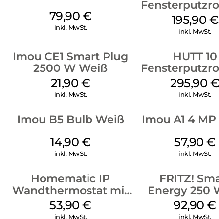
Fensterputzro
79,90
€
Weiß
195,90
€
inkl. MwSt.
inkl. MwSt.
Imou CE1 Smart Plug
HUTT 10
2500 W Weiß
Fensterputzro
Weiß
21,90
€
295,90
inkl. MwSt.
inkl. MwSt.
Imou B5 Bulb Weiß
Imou A1 4 MP
14,90
€
57,90
€
inkl. MwSt.
inkl. MwSt.
Homematic IP
FRITZ! Sma
Wandthermostat mit
Energy 250 
Luftfeuchtigkeitssensor
53,90
€
92,90
€
Weiß
inkl. MwSt.
inkl. MwSt.