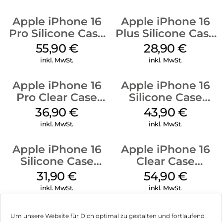
Apple iPhone 16
Apple iPhone 16
Pro Silicone Case
Plus Silicone Case
MagSafe Stone
MagSafe Black
55,90
€
28,90
€
Gray
inkl. MwSt.
inkl. MwSt.
Apple iPhone 16
Apple iPhone 16
Pro Clear Case
Silicone Case
MagSafe
MagSafe Plum
36,90
€
43,90
€
Transparent
inkl. MwSt.
inkl. MwSt.
Apple iPhone 16
Apple iPhone 16
Silicone Case
Clear Case
MagSafe Fuchsia
MagSafe
31,90
€
54,90
€
Transparent
inkl. MwSt.
inkl. MwSt.
Um unsere Website für Dich optimal zu gestalten und fortlaufend