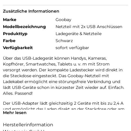
Zusätzliche Informationen
Marke
Goobay
Modellbezeichnung
Netzteil mit 2x USB Anschlüssen
Produkttyp
Ladegeräte & Netzteile
Farbe
Schwarz
Verfügbarkeit
sofort verfügbar
Über das USB-Ladegerät können Handys, Kameras,
Kopfhörer, Smartwatches, Tablets u. v. m mit Strom
versorgt werden. Der kompakte Ladestecker wird direkt in
die Steckdose eingesteckt. Das Goobay-Netzteil mit
Ladekabel ermöglicht eine störungsfreie Verbindung und
lädt USB-Geräte schon in kürzester Zeit wieder auf. Einfach.
Alles. Passend!
Der USB-Adapter lädt gleichzeitig 2 Geräte mit bis zu 2,4 A
und ermöglicht das Laden direkt an der Steckdose oder am
Mehr lesen
PC.
Herstellerinformation
Der USB-Ladestecker ist aufgrund des Apple Lightning-
Kabels speziell für iPad, iPhone und iPod geeignet.