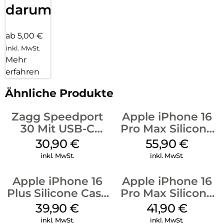
darum!
ab 5,00 €
inkl. MwSt.
Mehr
erfahren
Ähnliche Produkte
Zagg Speedport
Apple iPhone 16
30 Mit USB-C
Pro Max Silicone
Kabel Weiß
Case MagSafe
30,90
€
55,90
€
Stone Gray
inkl. MwSt.
inkl. MwSt.
Apple iPhone 16
Apple iPhone 16
Plus Silicone Case
Pro Max Silicone
MagSafe Plum
Case MagSafe
39,90
€
41,90
€
Ultramarine
inkl. MwSt.
inkl. MwSt.