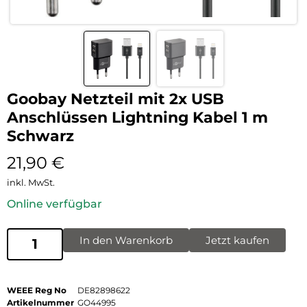
Goobay Netzteil mit 2x USB
Anschlüssen Lightning Kabel 1 m
Schwarz
21,90
€
inkl. MwSt.
Online verfügbar
In den Warenkorb
Jetzt kaufen
WEEE Reg No
DE82898622
Artikelnummer
GO44995