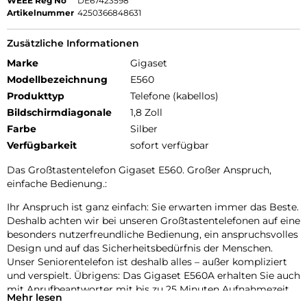
WEEE Reg No
DE67423598
Artikelnummer
4250366848631
Zusätzliche Informationen
Marke
Gigaset
Modellbezeichnung
E560
Produkttyp
Telefone (kabellos)
Bildschirmdiagonale
1,8 Zoll
Farbe
Silber
Verfügbarkeit
sofort verfügbar
Das Großtastentelefon Gigaset E560. Großer Anspruch,
einfache Bedienung.:
Ihr Anspruch ist ganz einfach: Sie erwarten immer das Beste.
Deshalb achten wir bei unseren Großtastentelefonen auf eine
besonders nutzerfreundliche Bedienung, ein anspruchsvolles
Design und auf das Sicherheitsbedürfnis der Menschen.
Unser Seniorentelefon ist deshalb alles – außer kompliziert
und verspielt. Übrigens: Das Gigaset E560A erhalten Sie auch
mit Anrufbeantworter mit bis zu 25 Minuten Aufnahmezeit.
Mehr lesen