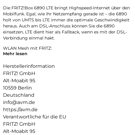
Die FRITZ!Box 6890 LTE bringt Highspeed-Internet über den
Mobilfunk. Egal, wie Ihr Netzempfang gerade ist – die 6890
holt von UMTS bis LTE immer die optimale Geschwindigkeit
heraus. Auch am DSL-Anschluss können Sie die 6890
einsetzen, LTE dient hier als Fallback, wenn es mit der DSL-
Verbindung einmal hakt.
WLAN Mesh mit FRITZ:
Mehr lesen
Damit Videos, Musik und Fotos im Heimnetz nahtlos bis in
den letzten Winkel jedes Zimmers gelangen, setzt die
Herstellerinformation
FRITZ!Box 6890 LTE auf WLAN Mesh. Die verteilten FRITZ!-
FRITZ! GmbH
Geräte arbeiten in einem einzigen Netz, tauschen sich
Alt-Moabit 95
untereinander aus und optimieren die Leistung aller WLAN-
10559 Berlin
Geräte.
Deutschland
Mit Mesh genießen Sie ganz einfach Höchstgeschwindigkeit
info@avm.de
bei Surfen, Video oder Gaming. Atemberaubendes HD-
https://avm.de
Fernsehen und Ihre Lieblingsmusik warten jetzt auf Sie – und
Verantwortliche für die EU
nicht umgekehrt.
FRITZ! GmbH
Schnelles Internet – jederzeit:
Alt-Moabit 95