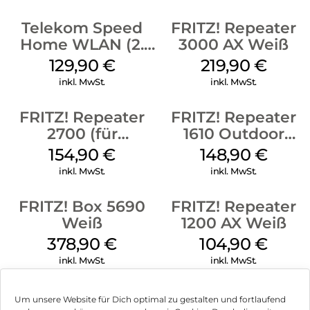
stets über den Verbrauch Ihres Datenvolumens informiert.
Die Updates sind selbstverständlich kostenlos.
Telekom Speed
FRITZ! Repeater
Mit Sicherheit FRITZ!Box:
Home WLAN (2.
3000 AX Weiß
Gen) Schwarz
129,90
€
219,90
€
Mit FRITZ!Box gehen Sie auf Nummer sicher! Das
umfassende Sicherheitskonzept schützt Sie bei Ihrer
inkl. MwSt.
inkl. MwSt.
Kommunikation. Es wird von AVM ständig getestet und
weiterentwickelt. Dank der kostenlosen Updates bleiben Sie
FRITZ! Repeater
FRITZ! Repeater
so auf der sicheren Seite.
2700 (für
1610 Outdoor
Ausgezeichnete Einfachheit:
Tarifvermarktung)
Weiß
154,90
€
148,90
€
Weiß
Das von der Fachpresse ausgezeichnete und von Anwendern
inkl. MwSt.
inkl. MwSt.
gelobte Bedienkonzept der FRITZ!Box hat nur ein Ziel: Ihnen
alles so einfach wie möglich zu machen. Dafür sorgen eine
FRITZ! Box 5690
FRITZ! Repeater
klare Benutzeroberfläche und Assistenten, die Sie Schritt für
Weiß
1200 AX Weiß
Schritt begleiten.
378,90
€
104,90
€
inkl. MwSt.
inkl. MwSt.
Um unsere Website für Dich optimal zu gestalten und fortlaufend