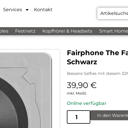
Services
Kontakt
bles
Festnetz
Kopfhörer & Headsets
Smart Hom
Fairphone The F
Schwarz
Bessere Selfies mit diesem 32M
39,90
€
inkl. MwSt.
Online verfügbar
In den Waren