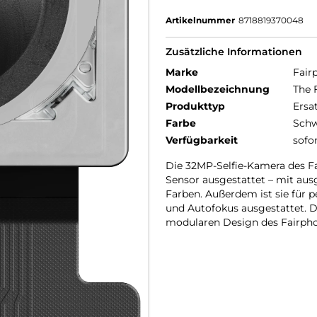
Artikelnummer
8718819370048
Zusätzliche Informationen
Marke
Fair
Modellbezeichnung
The 
Produkttyp
Ersa
Farbe
Schw
Verfügbarkeit
sofo
Die 32MP-Selfie-Kamera des F
Sensor ausgestattet – mit au
Farben. Außerdem ist sie für pe
und Autofokus ausgestattet. 
modularen Design des Fairpho