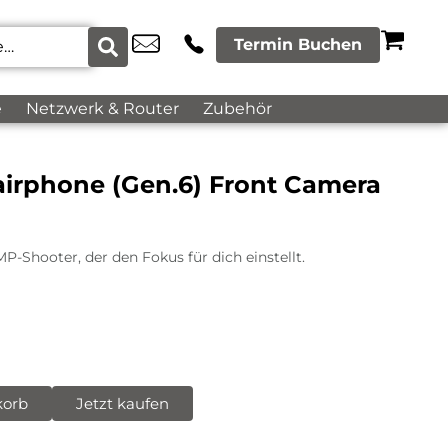
Termin Buchen
e
Netzwerk & Router
Zubehör
airphone (Gen.6) Front Camera
P-Shooter, der den Fokus für dich einstellt.
korb
Jetzt kaufen