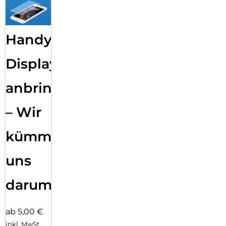
Handy
Displayfolie
anbringen
– Wir
kümmern
uns
darum!
ab 5,00 €
inkl. MwSt.