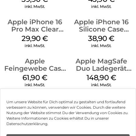
inkl. MwSt.
inkl. MwSt.
Apple iPhone 16
Apple iPhone 16
Pro Max Clear
Silicone Case
Case MagSafe
MagSafe
29,90
€
38,90
€
Transparent
Ultramarine
inkl. MwSt.
inkl. MwSt.
Apple
Apple MagSafe
Feingewebe Case
Duo Ladegerät
iPhone 15 Pro
Weiß
61,90
€
148,90
€
MagSafe Schwarz
inkl. MwSt.
inkl. MwSt.
Um unsere Website für Dich optimal zu gestalten und fortlaufend
verbessern zu können, verwenden wir Cookies. Durch die weitere
Nutzung der Website stimmst Du der Verwendung von Cookies zu.
Impressum
Weitere Informationen zu Cookies erhältst Du in unserer
Datenschutzerklärung.
AGB