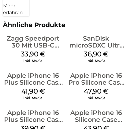
Mehr
erfahren
Ähnliche Produkte
Zagg Speedport
SanDisk
30 Mit USB-C
microSDXC Ultra
Kabel Weiß
128 GB + Adapter
33,90
€
36,90
€
Mobile
inkl. MwSt.
inkl. MwSt.
Apple iPhone 16
Apple iPhone 16
Plus Silicone Case
Pro Silicone Case
MagSafe Stone
MagSafe Denim
41,90
€
47,90
€
Gray
inkl. MwSt.
inkl. MwSt.
Apple iPhone 16
Apple iPhone 16
Plus Silicone Case
Silicone Case
MagSafe Plum
MagSafe Plum
39,90
€
43,90
€