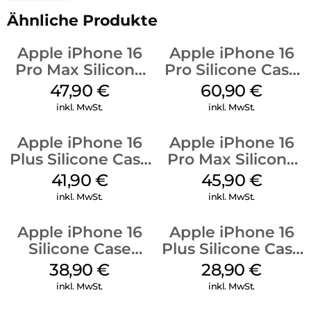
Ähnliche Produkte
Apple iPhone 16
Apple iPhone 16
Pro Max Silicone
Pro Silicone Case
Case MagSafe
MagSafe Stone
47,90
€
60,90
€
Black
Gray
inkl. MwSt.
inkl. MwSt.
Apple iPhone 16
Apple iPhone 16
Plus Silicone Case
Pro Max Silicone
MagSafe Stone
Case MagSafe
41,90
€
45,90
€
Gray
Ultramarine
inkl. MwSt.
inkl. MwSt.
Apple iPhone 16
Apple iPhone 16
Silicone Case
Plus Silicone Case
MagSafe
MagSafe Black
38,90
€
28,90
€
Ultramarine
inkl. MwSt.
inkl. MwSt.