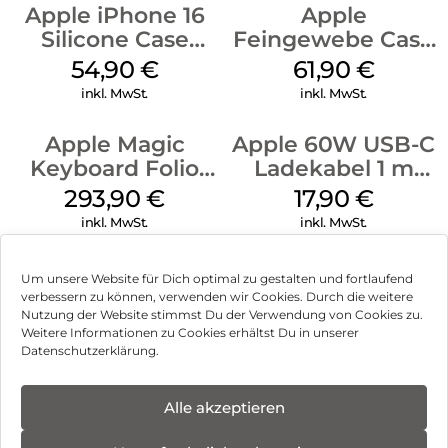
Apple iPhone 16
Apple
Silicone Case
Feingewebe Case
MagSafe Black
iPhone 15 Pro
54,90
€
61,90
€
MagSafe Schwarz
inkl. MwSt.
inkl. MwSt.
Apple Magic
Apple 60W USB-C
Keyboard Folio
Ladekabel 1 m
iPad 10.9″ (10.Gen.)
Weiß
293,90
€
17,90
€
Weiß
inkl. MwSt.
inkl. MwSt.
Um unsere Website für Dich optimal zu gestalten und fortlaufend
verbessern zu können, verwenden wir Cookies. Durch die weitere
Nutzung der Website stimmst Du der Verwendung von Cookies zu.
Impressum
Weitere Informationen zu Cookies erhältst Du in unserer
Datenschutzerklärung.
AGB
Datenschutz
Alle akzeptieren
Vertrag widerrufen