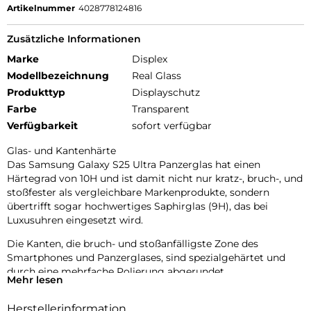
Artikelnummer
4028778124816
Zusätzliche Informationen
Marke
Displex
Modellbezeichnung
Real Glass
Produkttyp
Displayschutz
Farbe
Transparent
Verfügbarkeit
sofort verfügbar
Glas- und Kantenhärte
Das Samsung Galaxy S25 Ultra Panzerglas hat einen
Härtegrad von 10H und ist damit nicht nur kratz-, bruch-, und
stoßfester als vergleichbare Markenprodukte, sondern
übertrifft sogar hochwertiges Saphirglas (9H), das bei
Luxusuhren eingesetzt wird.
Die Kanten, die bruch- und stoßanfälligste Zone des
Smartphones und Panzerglases, sind spezialgehärtet und
durch eine mehrfache Polierung abgerundet.
Mehr lesen
Durch dieses aufwendige Produktionsverfahren wird das
Herstellerinformation
Samsung S25 Ultra Panzerglas extrem widerstandsfähig