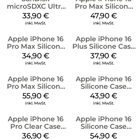
microSDXC Ultra
Pro Max Silicone
128 GB + Adapter
Case MagSafe
33,90
€
47,90
€
Mobile
Black
inkl. MwSt.
inkl. MwSt.
Apple iPhone 16
Apple iPhone 16
Pro Max Silicone
Plus Silicone Case
Case MagSafe
MagSafe Lake
34,90
€
37,90
€
Denim
Green
inkl. MwSt.
inkl. MwSt.
Apple iPhone 16
Apple iPhone 16
Pro Max Silicone
Silicone Case
Case MagSafe
MagSafe Plum
55,90
€
43,90
€
Stone Gray
inkl. MwSt.
inkl. MwSt.
Apple iPhone 16
Apple iPhone 16
Pro Clear Case
Silicone Case
MagSafe
MagSafe Lake
36,90
€
54,90
€