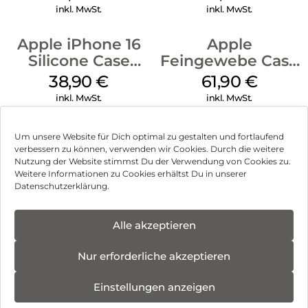
Transparent
Green
inkl. MwSt.
inkl. MwSt.
Apple iPhone 16
Apple
Silicone Case
Feingewebe Case
MagSafe
iPhone 15 Pro
38,90
€
61,90
€
Ultramarine
MagSafe Schwarz
inkl. MwSt.
inkl. MwSt.
Um unsere Website für Dich optimal zu gestalten und fortlaufend
verbessern zu können, verwenden wir Cookies. Durch die weitere
Nutzung der Website stimmst Du der Verwendung von Cookies zu.
Impressum
Weitere Informationen zu Cookies erhältst Du in unserer
Datenschutzerklärung.
AGB
Datenschutz
Alle akzeptieren
Vertrag widerrufen
Nur erforderliche akzeptieren
Hinweis zur Batterieentsorgung
Einstellungen anzeigen
Newsletter