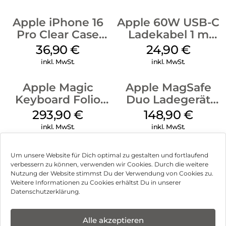
Apple iPhone 16
Apple 60W USB-C
Pro Clear Case
Ladekabel 1 m
MagSafe
Weiß
36,90
€
24,90
€
Transparent
inkl. MwSt.
inkl. MwSt.
Apple Magic
Apple MagSafe
Keyboard Folio
Duo Ladegerät
iPad 10.9″ (10.Gen.)
Weiß
293,90
€
148,90
€
Weiß
inkl. MwSt.
inkl. MwSt.
Um unsere Website für Dich optimal zu gestalten und fortlaufend
verbessern zu können, verwenden wir Cookies. Durch die weitere
Nutzung der Website stimmst Du der Verwendung von Cookies zu.
Impressum
Weitere Informationen zu Cookies erhältst Du in unserer
Datenschutzerklärung.
AGB
Datenschutz
Alle akzeptieren