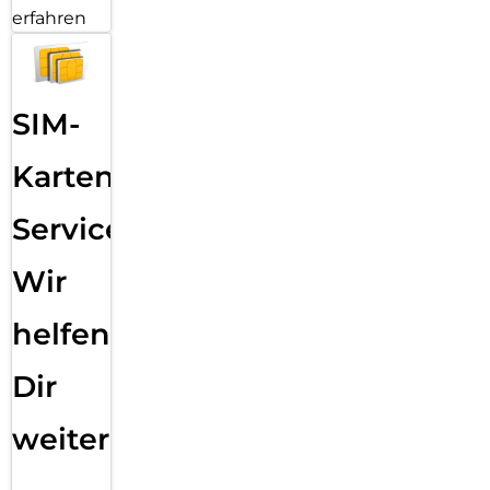
erfahren
Spart Energie, wenn du sie nicht brauchst.
Mit dem automatischen Energiesparmodus nach 5 Minuten
Inaktivität verlängert der DEQSTER Pencil 2 seine
Akkulaufzeit und spart Energie.
SIM-
Schnell und Leistungsstark
Karten
Energie, wann immer du sie brauchst.
Mit der Schnellladefunktion kannst du nach nur 2 Minuten
Service:
Laden 60 Minuten lang arbeiten oder zeichnen.
Wir
Immer griffbereit
Bleibt dort, wo du ihn brauchst.
helfen
Dank der Möglichkeit zur magnetischen Befestigung an
kompatiblen iPads ist der DEQSTER Pencil 2 immer dort, wo
Dir
du ihn brauchst.
weiter
Unterstützung für alle deine Lieblings-Apps
Unbegrenzte Möglichkeiten für Lernen und Arbeiten.