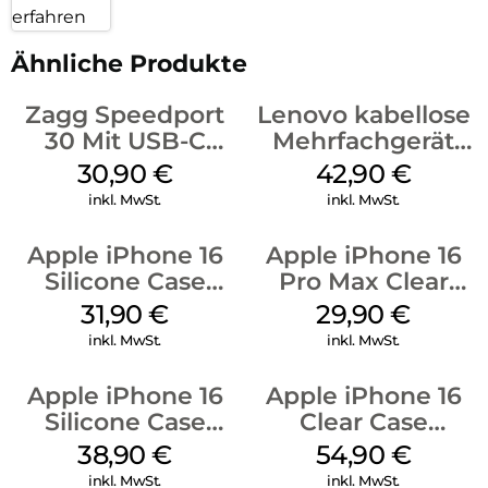
erfahren
Ähnliche Produkte
Zagg Speedport
Lenovo kabellose
30 Mit USB-C
Mehrfachgerät
Kabel Weiß
Luna Grey
30,90
€
42,90
€
inkl. MwSt.
inkl. MwSt.
Apple iPhone 16
Apple iPhone 16
Silicone Case
Pro Max Clear
MagSafe Fuchsia
Case MagSafe
31,90
€
29,90
€
Transparent
inkl. MwSt.
inkl. MwSt.
Apple iPhone 16
Apple iPhone 16
Silicone Case
Clear Case
MagSafe
MagSafe
38,90
€
54,90
€
Ultramarine
Transparent
inkl. MwSt.
inkl. MwSt.