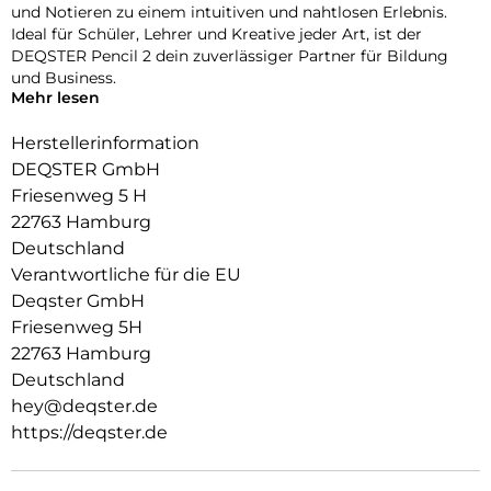
und Notieren zu einem intuitiven und nahtlosen Erlebnis.
Ideal für Schüler, Lehrer und Kreative jeder Art, ist der
DEQSTER Pencil 2 dein zuverlässiger Partner für Bildung
und Business.
Mehr lesen
Stil trifft auf Komfort
Herstellerinformation
Ein Tool, das so gut aussieht, wie es funktioniert.
DEQSTER GmbH
Mit seinem stilvollen und ergonomischen Design bietet der
Friesenweg 5 H
DEQSTER Pencil 2 ein Schreib- und Zeichenerlebnis, das
22763 Hamburg
sowohl ästhetisch ansprechend als auch komfortabel ist.
Deutschland
Hochwertig und Robust
Verantwortliche für die EU
Deqster GmbH
Gebaut, um zu halten.
Friesenweg 5H
Der DEQSTER Pencil 2 besteht aus robustem Aluminium,
22763 Hamburg
das ihm Langlebigkeit und ein Premium-Gefühl verleiht.
Deutschland
Investiere in Qualität, die über Jahre hinweg hält.
hey@deqster.de
Einfache Verbindung
https://deqster.de
Kein Pairing, kein Stress.