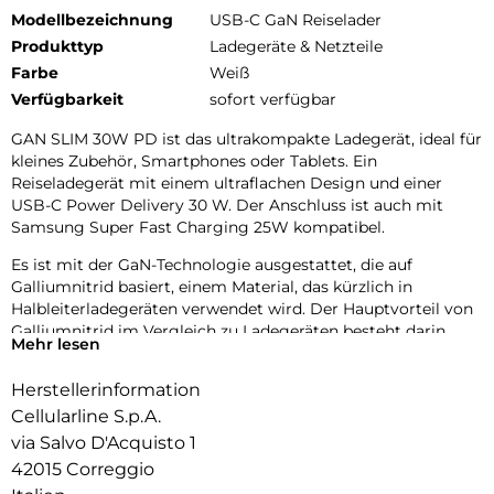
Modellbezeichnung
USB-C GaN Reiselader
Produkttyp
Ladegeräte & Netzteile
Farbe
Weiß
Verfügbarkeit
sofort verfügbar
GAN SLIM 30W PD ist das ultrakompakte Ladegerät, ideal für
kleines Zubehör, Smartphones oder Tablets. Ein
Reiseladegerät mit einem ultraflachen Design und einer
USB-C Power Delivery 30 W. Der Anschluss ist auch mit
Samsung Super Fast Charging 25W kompatibel.
Es ist mit der GaN-Technologie ausgestattet, die auf
Galliumnitrid basiert, einem Material, das kürzlich in
Halbleiterladegeräten verwendet wird. Der Hauptvorteil von
Galliumnitrid im Vergleich zu Ladegeräten besteht darin,
Mehr lesen
dass es weniger Wärme erzeugt. Durch die reduzierte
Wärmeentwicklung können die Komponenten näher
Herstellerinformation
beieinander platziert werden, wodurch die Gesamtgröße der
Cellularline S.p.A.
Ladegeräte reduziert wird.
via Salvo D'Acquisto 1
42015 Correggio