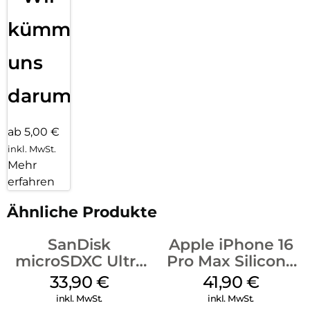
kümmern
uns
darum!
ab 5,00 €
inkl. MwSt.
Mehr
erfahren
Ähnliche Produkte
SanDisk
Apple iPhone 16
microSDXC Ultra
Pro Max Silicone
128 GB + Adapter
Case MagSafe
33,90
€
41,90
€
Mobile
Ultramarine
inkl. MwSt.
inkl. MwSt.