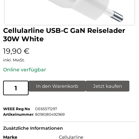
Cellularline USB-C GaN Reiselader
30W White
19,90
€
inkl. MwSt.
Online verfügbar
In den Warenkorb
Jetzt kaufen
WEEE Reg No
DE65571297
Artikelnummer
8018080492969
Zusätzliche Informationen
Marke
Cellularline