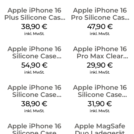
Apple iPhone 16
Apple iPhone 16
Plus Silicone Case
Pro Silicone Case
MagSafe Denim
MagSafe Denim
38,90
€
47,90
€
inkl. MwSt.
inkl. MwSt.
Apple iPhone 16
Apple iPhone 16
Silicone Case
Pro Max Clear
MagSafe Black
Case MagSafe
54,90
€
29,90
€
Transparent
inkl. MwSt.
inkl. MwSt.
Apple iPhone 16
Apple iPhone 16
Silicone Case
Silicone Case
MagSafe
MagSafe Fuchsia
38,90
€
31,90
€
Ultramarine
inkl. MwSt.
inkl. MwSt.
Apple iPhone 16
Apple MagSafe
Silicone Case
Duo Ladegerät