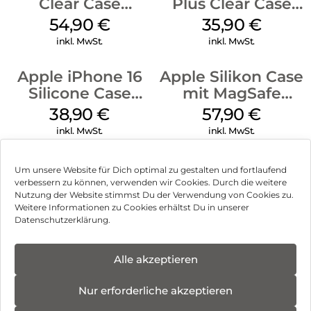
Clear Case
Plus Clear Case
MagSafe
MagSafe
54,90
€
35,90
€
Transparent
Transparent
inkl. MwSt.
inkl. MwSt.
Apple iPhone 16
Apple Silikon Case
Silicone Case
mit MagSafe
MagSafe
iPhone 14 Pro
38,90
€
57,90
€
Ultramarine
(PRODUCT)RED
inkl. MwSt.
inkl. MwSt.
Um unsere Website für Dich optimal zu gestalten und fortlaufend
verbessern zu können, verwenden wir Cookies. Durch die weitere
Nutzung der Website stimmst Du der Verwendung von Cookies zu.
Impressum
Weitere Informationen zu Cookies erhältst Du in unserer
Datenschutzerklärung.
AGB
Datenschutz
Alle akzeptieren
Vertrag widerrufen
Nur erforderliche akzeptieren
Hinweis zur Batterieentsorgung