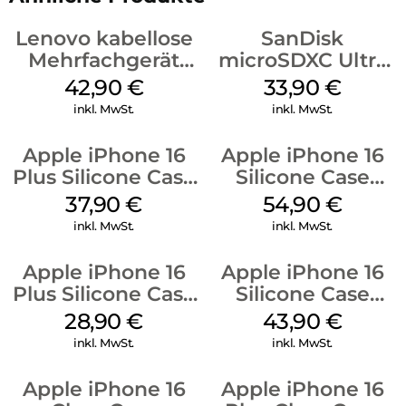
Lenovo kabellose
SanDisk
Mehrfachgerät
microSDXC Ultra
Luna Grey
128 GB + Adapter
42,90
€
33,90
€
Mobile
inkl. MwSt.
inkl. MwSt.
Apple iPhone 16
Apple iPhone 16
Plus Silicone Case
Silicone Case
MagSafe Lake
MagSafe Lake
37,90
€
54,90
€
Green
Green
inkl. MwSt.
inkl. MwSt.
Apple iPhone 16
Apple iPhone 16
Plus Silicone Case
Silicone Case
MagSafe Black
MagSafe Plum
28,90
€
43,90
€
inkl. MwSt.
inkl. MwSt.
Apple iPhone 16
Apple iPhone 16