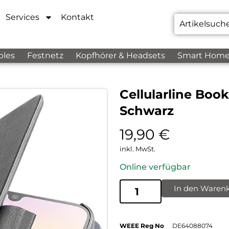
Services
Kontakt
bles
Festnetz
Kopfhörer & Headsets
Smart Hom
Cellularline Boo
Schwarz
19,90
€
inkl. MwSt.
Online verfügbar
In den Waren
WEEE Reg No
DE64088074