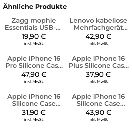
Ähnliche Produkte
Zagg mophie
Lenovo kabellose
Essentials USB-C-
Mehrfachgerät
20W Charger PD
Luna Grey
19,90
€
42,90
€
Weiß
inkl. MwSt.
inkl. MwSt.
Apple iPhone 16
Apple iPhone 16
Pro Silicone Case
Plus Silicone Case
MagSafe Denim
MagSafe Lake
47,90
€
37,90
€
Green
inkl. MwSt.
inkl. MwSt.
Apple iPhone 16
Apple iPhone 16
Silicone Case
Silicone Case
MagSafe Fuchsia
MagSafe Plum
31,90
€
43,90
€
inkl. MwSt.
inkl. MwSt.