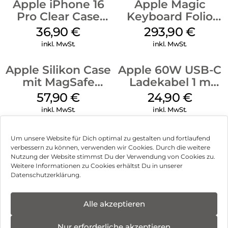
Apple iPhone 16
Apple Magic
Pro Clear Case
Keyboard Folio
MagSafe
iPad 10.9″ (10.Gen.)
36,90
€
293,90
€
Transparent
Weiß
inkl. MwSt.
inkl. MwSt.
Apple Silikon Case
Apple 60W USB-C
mit MagSafe
Ladekabel 1 m
iPhone 14 Pro
Weiß
57,90
€
24,90
€
(PRODUCT)RED
inkl. MwSt.
inkl. MwSt.
Um unsere Website für Dich optimal zu gestalten und fortlaufend
verbessern zu können, verwenden wir Cookies. Durch die weitere
Nutzung der Website stimmst Du der Verwendung von Cookies zu.
Impressum
Weitere Informationen zu Cookies erhältst Du in unserer
Datenschutzerklärung.
AGB
Datenschutz
Alle akzeptieren
Vertrag widerrufen
Nur erforderliche akzeptieren