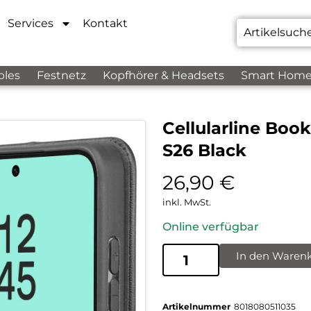
Services
Kontakt
bles
Festnetz
Kopfhörer & Headsets
Smart Hom
Cellularline Bo
S26 Black
26,90
€
inkl. MwSt.
Online verfügbar
In den Waren
Artikelnummer
8018080511035