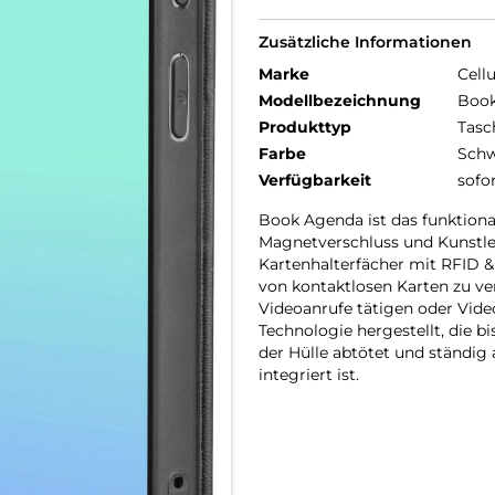
Zusätzliche Informationen
Marke
Cellu
Modellbezeichnung
Book
Produkttyp
Tasc
Farbe
Schw
Verfügbarkeit
sofo
Book Agenda ist das funktiona
Magnetverschluss und Kunstled
Kartenhalterfächer mit RFID 
von kontaktlosen Karten zu v
Videoanrufe tätigen oder Video
Technologie hergestellt, die 
der Hülle abtötet und ständig 
integriert ist.