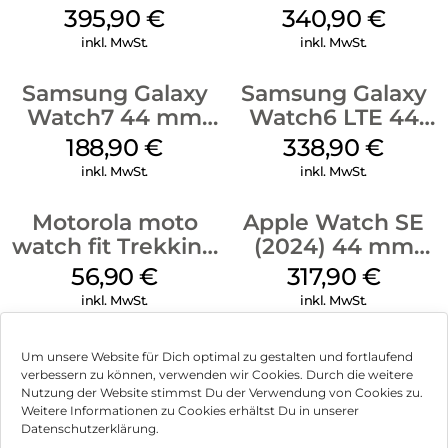
Titanium White
Green
395,90
€
340,90
€
inkl. MwSt.
inkl. MwSt.
Samsung Galaxy
Samsung Galaxy
Watch7 44 mm
Watch6 LTE 44
Green
mm Graphite
188,90
€
338,90
€
inkl. MwSt.
inkl. MwSt.
Motorola moto
Apple Watch SE
watch fit Trekking
(2024) 44 mm
Green
GPS + Cellular
56,90
€
317,90
€
(Sportarmband
inkl. MwSt.
inkl. MwSt.
Mitternacht M/L)
Mitternacht
Um unsere Website für Dich optimal zu gestalten und fortlaufend
verbessern zu können, verwenden wir Cookies. Durch die weitere
Nutzung der Website stimmst Du der Verwendung von Cookies zu.
Impressum
Weitere Informationen zu Cookies erhältst Du in unserer
Datenschutzerklärung.
AGB