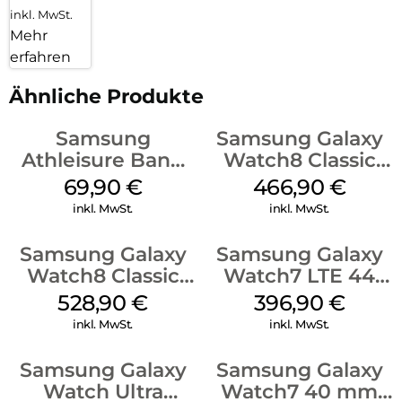
inkl. MwSt.
Mehr
erfahren
Ähnliche Produkte
Samsung
Samsung Galaxy
Athleisure Band
Watch8 Classic
(S/M) Galaxy
White
69,90
€
466,90
€
Watch8/Watch8
inkl. MwSt.
inkl. MwSt.
Classic Sage
Samsung Galaxy
Samsung Galaxy
Watch8 Classic
Watch7 LTE 44
Black
mm Green
528,90
€
396,90
€
inkl. MwSt.
inkl. MwSt.
Samsung Galaxy
Samsung Galaxy
Watch Ultra
Watch7 40 mm