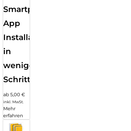
Sende eine Textnachricht, ruf jemanden an, lade Musik und
Smartphone
Podcasts und kontaktiere den Notruf – alles ohne dein
iPhone. Und jetzt bist du mit schnellem 5G unterwegs noch
besser verbunden.
App
Installation
in
wenigen
Schritten
ab 5,00 €
inkl. MwSt.
Mehr
erfahren