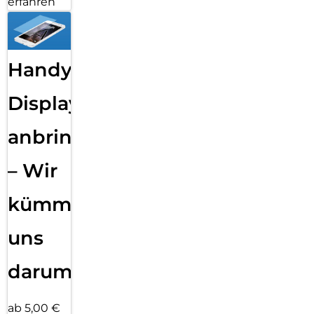
erfahren
Handy
Displayfolie
anbringen
– Wir
kümmern
uns
darum!
ab 5,00 €