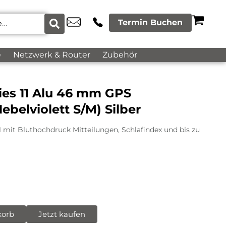
Termin Buchen
e
Netzwerk & Router
Zubehör
ies 11 Alu 46 mm GPS
belviolett S/M) Silber
1 mit Bluthochdruck Mitteilungen, Schlafindex und bis zu
korb
Jetzt kaufen