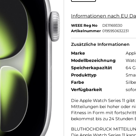
Informationen nach EU Da
WEEE Reg No
DE11169330
Artikelnummer
0195950632231
Zusätzliche Informationen
Marke
Appl
Modellbezeichnung
Watc
Speicherkapazität
64 
Produkttyp
Smar
Farbe
Silbe
Verfügbarkeit
sofo
Die Apple Watch Series 11 gibt
Mitteilungen bei hoher oder n
Fitness in Form mit fortschrit
bekommst bis zu 24 Stunden Ba
BLUTHOCHDRUCK MITTEILUN
Die Apple Watch Series 11 ka