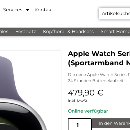
Services
Kontakt
bles
Festnetz
Kopfhörer & Headsets
Smart Hom
Apple Watch Ser
(Sportarmband Ne
Die neue Apple Watch Series 1
24 Stunden Batterielaufzeit.
479,90
€
inkl. MwSt.
Online verfügbar
In den Waren