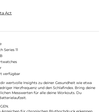
ta Act
e
h Series 11
GB
twatches
r
rt verfügbar
 dir wertvolle Insights zu deiner Gesundheit wie etwa
iedriger Herzfrequenz und den Schlafindex. Bring deine
tlichen Messwerten für alle deine Workouts. Du
tterielaufzeit.
GEN.
nn Anzeichen für chronischen Bluthochdruck erkennen