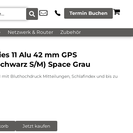
Termin Buchen
e
Netzwerk & Router
Zubehör
ies 11 Alu 42 mm GPS
chwarz S/M) Space Grau
1 mit Bluthochdruck Mitteilungen, Schlafindex und bis zu
korb
Jetzt kaufen