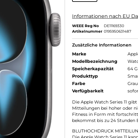
Informationen nach EU Da
WEEE Reg No
DE11169330
Artikelnummer
0195950631487
Zusätzliche Informationen
Marke
Appl
Modellbezeichnung
Watc
Speicherkapazität
64 
Produkttyp
Smar
Farbe
Grau
Verfügbarkeit
sofo
Die Apple Watch Series 11 gibt
Mitteilungen bei hoher oder n
Fitness in Form mit fortschrit
bekommst bis zu 24 Stunden Ba
BLUTHOCHDRUCK MITTEILUN
Die Apple Watch Series 11 ka