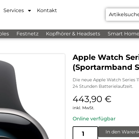
Services
Kontakt
bles
Festnetz
Kopfhörer & Headsets
Smart Hom
Apple Watch Ser
(Sportarmband S
Die neue Apple Watch Series 1
24 Stunden Batterielaufzeit.
443,90
€
inkl. MwSt.
Online verfügbar
In den Waren