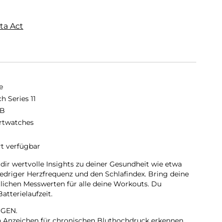
ta Act
e
h Series 11
GB
twatches
rt verfügbar
 dir wertvolle Insights zu deiner Gesundheit wie etwa
iedriger Herzfrequenz und den Schlafindex. Bring deine
tlichen Messwerten für alle deine Workouts. Du
tterielaufzeit.
GEN.
nn Anzeichen für chronischen Bluthochdruck erkennen