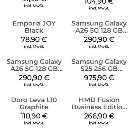
104,90
€
inkl. MwSt.
inkl. MwSt.
Emporia JOY
Samsung Galaxy
Black
A26 5G 128 GB
White
78,90
€
290,90
€
inkl. MwSt.
inkl. MwSt.
Samsung Galaxy
Samsung Galaxy
A26 5G 128 GB
S25 256 GB
Mint
Icyblue
290,90
€
975,90
€
inkl. MwSt.
inkl. MwSt.
Doro Leva L10
HMD Fusion
Graphite
Business Edition
256 GB Grey
110,90
€
266,90
€
inkl. MwSt.
inkl. MwSt.