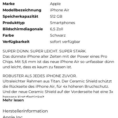
Marke
Apple
Modellbezeichnung
iPhone Air
Speicherkapazität
512 GB
Produkttyp
Smartphones
Bildschirmdiagonale
6,5 Zoll
Farbe
Schwarz
Verfügbarkeit
sofort verfügbar
SUPER DÜNN. SUPER LEICHT. SUPER STARK.
Das dünnste iPhone aller Zeiten mit der Power eines Pro
Chips. Mit 5,6 mm ist das neue iPhone Air so unfassbar dünn
und leicht, dass es kaum zu fassen ist.
ROBUSTER ALS JEDES iPHONE ZUVOR.
Ultraleichter Rahmen aus Titan. Der Ceramic Shield schützt
die Rückseite des iPhone Air, für 4x höheren Bruchschutz.
Und der neue Ceramic Shield auf der Vorderseite hat eine 3x
bessere Kratzfestigkeit.
Mehr lesen
ZWEI FORTSCHRITTLICHE KAMERAS IN EINER.
Herstellerinformation
48 MP Fusion Kamera-System mit 2x Zoom in optischer
Qualität. Mach einfach perfekte Aufnahmen – direkt von dort,
Apple Inc.