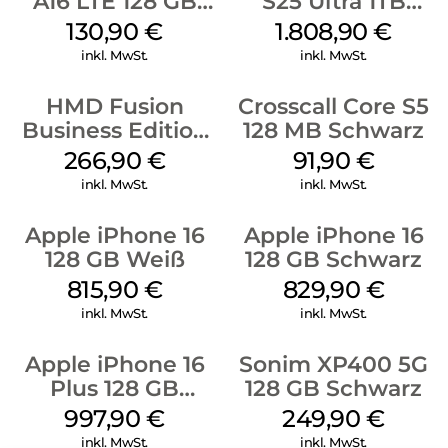
A16 LTE 128 GB
S25 Ultra 1TB
Black
Titanium Black
130,90
€
1.808,90
€
inkl. MwSt.
inkl. MwSt.
HMD Fusion
Crosscall Core S5
Business Edition
128 MB Schwarz
256 GB Grey
266,90
€
91,90
€
inkl. MwSt.
inkl. MwSt.
Apple iPhone 16
Apple iPhone 16
128 GB Weiß
128 GB Schwarz
815,90
€
829,90
€
inkl. MwSt.
inkl. MwSt.
Apple iPhone 16
Sonim XP400 5G
Plus 128 GB
128 GB Schwarz
Schwarz
997,90
€
249,90
€
inkl. MwSt.
inkl. MwSt.