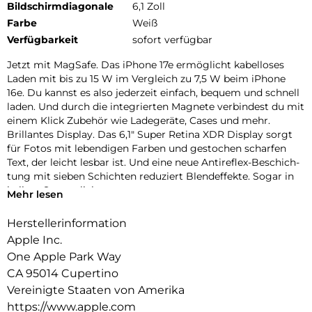
Bildschirmdiagonale
6,1 Zoll
Farbe
Weiß
Verfügbarkeit
sofort verfügbar
Jetzt mit MagSafe. Das iPhone 17e ermög­licht kabel­loses
Laden mit bis zu 15 W im Vergleich zu 7,5 W beim iPhone
16e. Du kannst es also jeder­zeit ein­fach, bequem und schnell
laden. Und durch die inte­grierten Magnete ver­bindest du mit
einem Klick Zubehör wie Lade­geräte, Cases und mehr.
Brillantes Dis­play. Das 6,1″ Super Retina XDR Dis­play sorgt
für Fotos mit leben­digen Farben und ge­stochen scharfen
Text, der leicht lesbar ist. Und eine neue Antireflex-Beschich­
tung mit sieben Schichten redu­ziert Blend­effekte. Sogar in
hellem Sonnen­licht.
Mehr lesen
Face ID. Mit Face ID kannst du dein iPhone sicher ent­
sperren, dich bei Apps anmelden und bezahlen − mit nur
Herstellerinformation
einem Blick.
Apple Inc.
ctiontaste. Die Abkürzung zu deinem Lieblings­feature. Wenn
One Apple Park Way
du die Actiontaste lange drückst, kannst du alles Mögliche
CA 95014 Cupertino
machen – aktiviere den Stummmodus, Über­setzung, visuelle
Intelligenz und mehr.
Vereinigte Staaten von Amerika
Farben. Das iPhone 17e kommt in drei tollen Farben. Wähle
https://www.apple.com