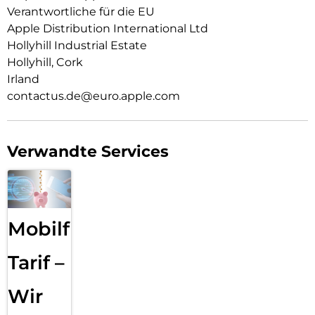
zwi­schen zeitlosem Schwarz, Weiß oder dem neuen zarten
Verantwortliche für die EU
Hellrosa.
Apple Distribution International Ltd
Hollyhill Industrial Estate
Hollyhill, Cork
Irland
contactus.de@euro.apple.com
Verwandte Services
Mobilfunk
Tarif –
Wir