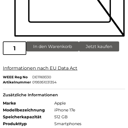
In den Warenkorb
Jetzt kaufen
Informationen nach EU Data Act
WEEE Reg No
DE11169330
Artikelnummer
0195951031354
Zusätzliche Informationen
Marke
Apple
Modellbezeichnung
iPhone 17e
Speicherkapazität
512 GB
Produkttyp
Smartphones