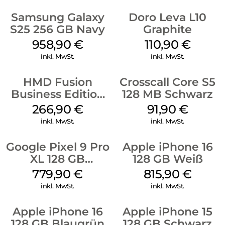
Samsung Galaxy
Doro Leva L10
S25 256 GB Navy
Graphite
958,90
€
110,90
€
inkl. MwSt.
inkl. MwSt.
HMD Fusion
Crosscall Core S5
Business Edition
128 MB Schwarz
256 GB Grey
266,90
€
91,90
€
inkl. MwSt.
inkl. MwSt.
Google Pixel 9 Pro
Apple iPhone 16
XL 128 GB
128 GB Weiß
Obsidian
779,90
€
815,90
€
inkl. MwSt.
inkl. MwSt.
Apple iPhone 16
Apple iPhone 15
128 GB Blaugrün
128 GB Schwarz