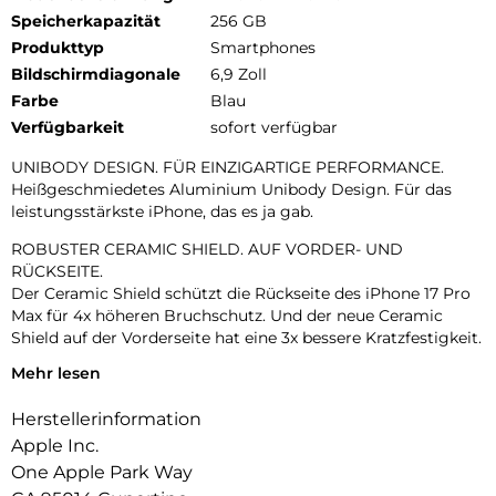
Speicherkapazität
256 GB
Produkttyp
Smartphones
Bildschirmdiagonale
6,9 Zoll
Farbe
Blau
Verfügbarkeit
sofort verfügbar
UNIBODY DESIGN. FÜR EINZIGARTIGE PERFORMANCE.
Heißgeschmiedetes Aluminium Unibody Design. Für das
leistungsstärkste iPhone, das es ja gab.
ROBUSTER CERAMIC SHIELD. AUF VORDER- UND
RÜCKSEITE.
Der Ceramic Shield schützt die Rückseite des iPhone 17 Pro
Max für 4x höheren Bruchschutz. Und der neue Ceramic
Shield auf der Vorderseite hat eine 3x bessere Kratzfestigkeit.
Mehr lesen
DAS ULTIMATIVE PRO KAMERA-SYSTEM.
Mit 48 MP Rückkameras und 8x Zoom in optischer Qualität –
Herstellerinformation
dem größten Zoombereich, den es je bei einem iPhone gab.
Das ist wie 8 Pro Objektive in deiner Hosentasche.
Apple Inc.
One Apple Park Way
18MP CENTER STAGE FRONTKAMERA.