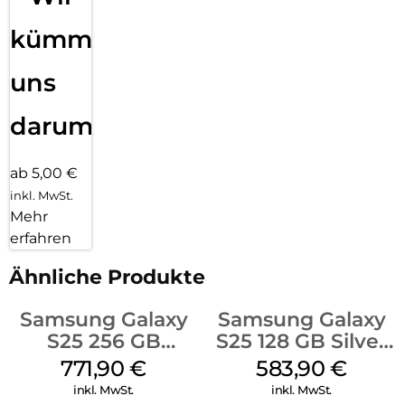
kümmern
uns
darum!
ab 5,00 €
inkl. MwSt.
Mehr
erfahren
Ähnliche Produkte
Samsung Galaxy
Samsung Galaxy
S25 256 GB
S25 128 GB Silver
Icyblue
Shadow
771,90
€
583,90
€
inkl. MwSt.
inkl. MwSt.