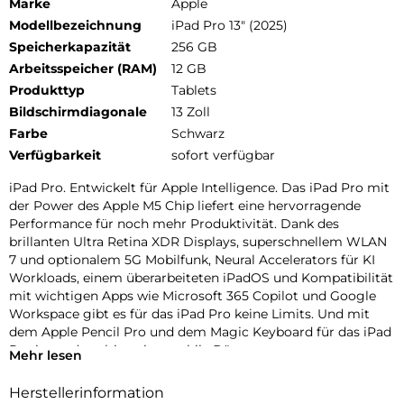
Marke
Apple
Modellbezeichnung
iPad Pro 13" (2025)
Speicherkapazität
256 GB
Arbeitsspeicher (RAM)
12 GB
Produkttyp
Tablets
Bildschirmdiagonale
13 Zoll
Farbe
Schwarz
Verfügbarkeit
sofort verfügbar
iPad Pro. Entwickelt für Apple Intelligence. Das iPad Pro mit
der Power des Apple M5 Chip liefert eine hervorragende
Performance für noch mehr Produktivität. Dank des
brillanten Ultra Retina XDR Displays, superschnellem WLAN
7 und optionalem 5G Mobilfunk, Neural Accelerators für KI
Workloads, einem überarbeiteten iPadOS und Kompatibilität
mit wichtigen Apps wie Microsoft 365 Copilot und Google
Workspace gibt es für das iPad Pro keine Limits. Und mit
dem Apple Pencil Pro und dem Magic Keyboard für das iPad
Pro ist es das ultimative mobile Büro.
Mehr lesen
PERFORMANCE UND SPEICHERPLATZ: Der Apple M5 Chip
Herstellerinformation
ist der nächste Riesensprung für KI auf dem iPad. Mit bis zu 2