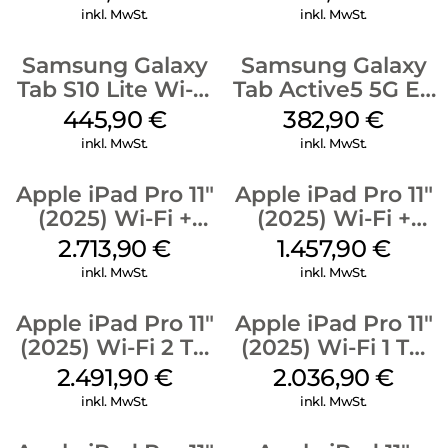
inkl. MwSt.
inkl. MwSt.
Samsung Galaxy
Samsung Galaxy
Tab S10 Lite Wi-Fi
Tab Active5 5G EE
128 GB Gray
128 GB Black
445,90
€
382,90
€
inkl. MwSt.
inkl. MwSt.
Apple iPad Pro 11″
Apple iPad Pro 11″
(2025) Wi-Fi +
(2025) Wi-Fi +
Cellular 2 TB
Cellular 256 GB
2.713,90
€
1.457,90
€
Standardglas
Standardglas
inkl. MwSt.
inkl. MwSt.
Space Schwarz
Silber
Apple iPad Pro 11″
Apple iPad Pro 11″
(2025) Wi-Fi 2 TB
(2025) Wi-Fi 1 TB
Standardglas
Nanotexturglas
2.491,90
€
2.036,90
€
Space Schwarz
Silber
inkl. MwSt.
inkl. MwSt.