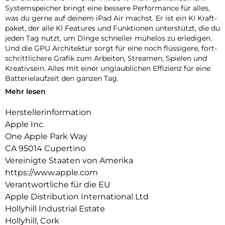
Systemspeicher bringt eine bessere Per­for­mance für alles,
was du gerne auf deinem iPad Air machst. Er ist ein KI Kraft­
paket, der alle KI Features und Funk­tionen unter­stützt, die du
jeden Tag nutzt, um Dinge schneller mühelos zu erle­digen.
Und die GPU Archi­tektur sorgt für eine noch flüssigere, fort­
schritt­lichere Grafik zum Arbeiten, Streamen, Spielen und
Kreativ­sein. Alles mit einer unglaub­lichen Effizienz für eine
Batterie­laufzeit den ganzen Tag.
Mehr lesen
iPadOS 26 kommt mit Liquid Glass, einem beein­druckenden
neuen Design mit brillantem Look und bahn­brechenden
Herstellerinformation
Verbes­serungen, die Produktivität auf dem iPad Air auf ein
Apple Inc.
neues Level bringen. Ein über­arbeitetes, intui­tives
Fenstersystem gibt dir mehr Möglich­keiten und Flexibilität
One Apple Park Way
als je zuvor. Du kannst Pro Apps nutzen, anspruchs­volle
CA 95014 Cupertino
Games spielen und kreative Pro­jekte jeder Größe erle­digen –
Vereinigte Staaten von Amerika
ganz natürlich per Touch.
https://www.apple.com
Das iPad Air wurde für Apple Intelligence ent­wi­ckelt, deinem
Verantwortliche für die EU
ganz per­sön­lichen KI System. Es hilft dir dabei, dich auszu­
Apple Distribution International Ltd
drücken und Dinge mühelos zu erle­digen. Revolutionärer
Hollyhill Industrial Estate
Daten­schutz gibt dir die Sicher­heit, dass niemand auf deine
Hollyhill, Cork
Daten zu­greifen kann − auch nicht Apple.