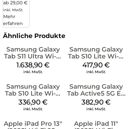
ab 29,00 €
inkl. MwSt.
Mehr
erfahren
Ähnliche Produkte
Samsung Galaxy
Samsung Galaxy
Tab S11 Ultra Wi-Fi
Tab S10 Lite Wi-Fi
512 GB Gray
256 GB Silver
1.638,90
€
417,90
€
inkl. MwSt.
inkl. MwSt.
Samsung Galaxy
Samsung Galaxy
Tab S10 Lite Wi-Fi
Tab Active5 5G EE
128 GB Silver
128 GB Black
336,90
€
382,90
€
inkl. MwSt.
inkl. MwSt.
Apple iPad Pro 13″
Apple iPad 11″