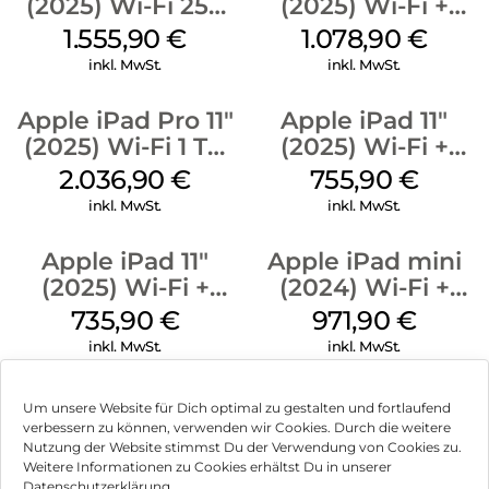
(2025) Wi-Fi 256
(2025) Wi-Fi +
GB Standardglas
Cellular 512 GB
1.555,90
€
1.078,90
€
Space Schwarz
Gelb
inkl. MwSt.
inkl. MwSt.
Apple iPad Pro 11″
Apple iPad 11″
(2025) Wi-Fi 1 TB
(2025) Wi-Fi +
Nanotexturglas
Cellular 256 GB
2.036,90
€
755,90
€
Silber
Pink
inkl. MwSt.
inkl. MwSt.
Apple iPad 11″
Apple iPad mini
(2025) Wi-Fi +
(2024) Wi-Fi +
Cellular 128 GB
Cellular 128 GB
735,90
€
971,90
€
Silber
Space Grau
inkl. MwSt.
inkl. MwSt.
Um unsere Website für Dich optimal zu gestalten und fortlaufend
verbessern zu können, verwenden wir Cookies. Durch die weitere
Nutzung der Website stimmst Du der Verwendung von Cookies zu.
Impressum
Weitere Informationen zu Cookies erhältst Du in unserer
Datenschutzerklärung.