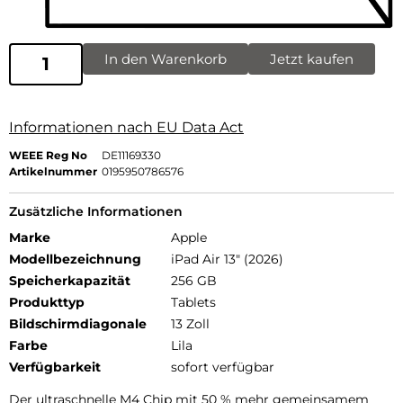
In den Warenkorb
Jetzt kaufen
Informationen nach EU Data Act
WEEE Reg No
DE11169330
Artikelnummer
0195950786576
Zusätzliche Informationen
Marke
Apple
Modellbezeichnung
iPad Air 13" (2026)
Speicherkapazität
256 GB
Produkttyp
Tablets
Bildschirmdiagonale
13 Zoll
Farbe
Lila
Verfügbarkeit
sofort verfügbar
Der ultra­schnelle M4 Chip mit 50 % mehr gemein­samem