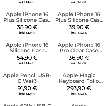
Black
Stone Gray
inkl. MwSt.
inkl. MwSt.
Apple iPhone 16
Apple iPhone 16
Plus Silicone Case
Plus Silicone Case
MagSafe Denim
MagSafe Plum
38,90
€
39,90
€
inkl. MwSt.
inkl. MwSt.
Apple iPhone 16
Apple iPhone 16
Silicone Case
Pro Clear Case
MagSafe Black
MagSafe
54,90
€
36,90
€
Transparent
inkl. MwSt.
inkl. MwSt.
Apple Pencil USB-
Apple Magic
C Weiß
Keyboard Folio
iPad 10.9″ (10.Gen.)
91,90
€
293,90
€
Weiß
inkl. MwSt.
inkl. MwSt.
Apple 60W USB-C
Apple