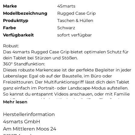
Marke
4Smarts
Modellbezeichnung
Rugged Case Grip
Produkttyp
Taschen & Hüllen
Farbe
Schwarz
Verfügbarkeit
sofort verfügbar
Robust:
Das 4smarts Rugged Case Grip bietet optimalen Schutz für
dein Tablet bei Stürzen und Stößen.
360° Standfunktion:
Dieses robuste Markencase ist der perfekte Begleiter in jeder
Lebenslage: Egal ob auf der Baustelle, im Büro oder
Freizeittouren. Der Multifunktionsgriff lässt dich dein Tablet
ganz einfach im Portrait- oder Landscape-Modus aufstellen.
So kannst du entspannt Videos anschauen, oder mit Familie
und Freunden und freien Händen in die “Face-Time” gehen.
Mehr lesen
Größenverstellbare Handschlaufe:
Die Handschlaufe bietet Komfort und (Griff-)Sicherheit: So
Herstellerinformation
können absturzfrei Zeichnungen betrachtet, bearbeitet oder
4smarts GmbH
präsentiert, die Route durch die Stadt studiert oder auch nur
Am Mittleren Moos 24
die E-Mails gecheckt werden.