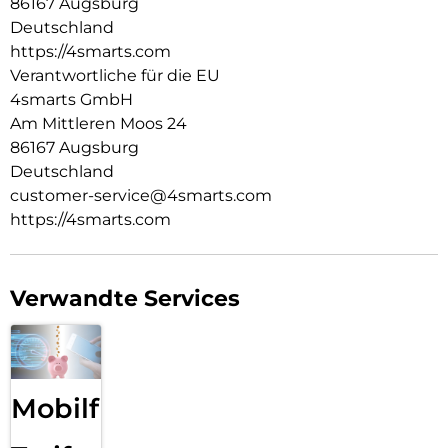
86167 Augsburg
Verschlussfähige Aussparungen:
Die passgenauen Bedienelemente des Rugged Case Grip für
Deutschland
Samsung Galaxy Tab A11+ erhalten die perfekte Bedienbarkeit
https://4smarts.com
deines Tablets. Außerdem lässt sich die Hülle für den
Verantwortliche für die EU
Rundumschutz deines Tablets ganz einfach montieren.
4smarts GmbH
Am Mittleren Moos 24
86167 Augsburg
Deutschland
customer-service@4smarts.com
https://4smarts.com
Verwandte Services
Mobilfunk