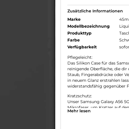
Zusätzliche Informationen
Marke
4Sm
Modellbezeichnung
Liqu
Produkttyp
Tasc
Farbe
Schw
Verfügbarkeit
sofo
Pflegeleicht:
Das Silikon Case für das Sams
reinigende Oberfläche, die dir
Staub, Fingerabdrücke oder V
in neuem Glanz erstrahlen las
widerstandsfähig gegenüber Fl
Kratzschutz:
Unser Samsung Galaxy A56 5G 
Mikrofaser, um Kratzer auf de
Mehr lesen
erhöhten Kanten schützen das
verhindern somit Kratzer bei 
Mikrofaser-Innenfutter sorgt 