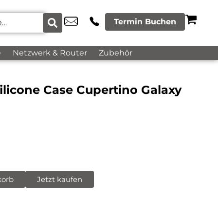
Termin Buchen
e
Netzwerk & Router
Zubehör
ilicone Case Cupertino Galaxy
korb
Jetzt kaufen