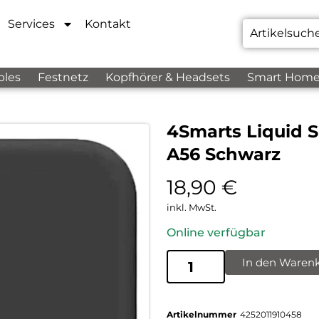
Services
Kontakt
bles
Festnetz
Kopfhörer & Headsets
Smart Hom
4Smarts Liquid S
A56 Schwarz
18,90
€
inkl. MwSt.
Online verfügbar
In den Waren
Artikelnummer
4252011910458