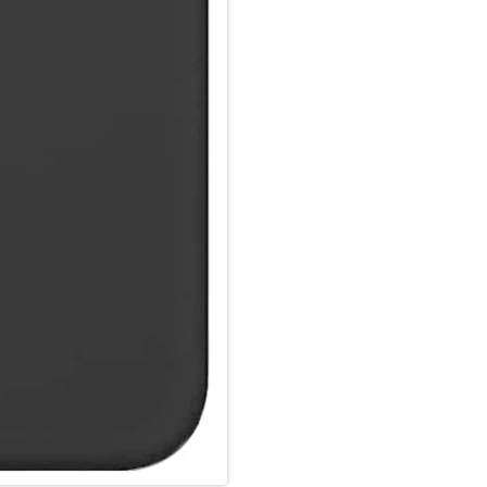
und frei von Kratzern bleibt.
Passgenau & funktional:
Die passgenaue Schutzhülle fü
uneingeschränkten Zugriff auf
sondern überzeugt auch durch
Designs liegt sie angenehm un
erhöht. Mit dieser Hülle kanns
ohne Kompromisse bei Schutz