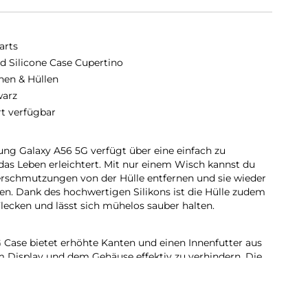
arts
id Silicone Case Cupertino
hen & Hüllen
arz
rt verfügbar
ung Galaxy A56 5G verfügt über eine einfach zu
 das Leben erleichtert. Mit nur einem Wisch kannst du
erschmutzungen von der Hülle entfernen und sie wieder
sen. Dank des hochwertigen Silikons ist die Hülle zudem
ecken und lässt sich mühelos sauber halten.
Case bietet erhöhte Kanten und einen Innenfutter aus
m Display und dem Gehäuse effektiv zu verhindern. Die
 Display vor direktem Kontakt mit Oberflächen und
versehentlichen Stürzen oder Abnutzungen. Das weiche
dafür, dass das Gehäuse des Smartphones geschützt ist