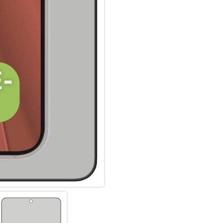
Panzergläser (3D/ Curved) nic
Displaybereich ab. Insbesonde
Schutzglas (3D/ Curved), da e
angepasst ist und diese optim
Displaynutzung, ohne störend
Glas- und Kantenhärte:
Das Displex Panzerglas hat ein
bruch-, und stoßfester als ver
hochwertiges Saphirglas (9H), 
bruch- und stoßanfälligste Zo
spezialgehärtet, durch eine m
absorbierenden Kante (bei Full
aufwendige Produktionsverfah
gegen Schläge, Stöße und Bru
Nutzung.
Hüllenfreundlich:
Unser Displex Schutzglas wir
gefertigt und passt somit perf
ultradünn. Somit lassen sich a
Panzerglasfolie benutzen. Du
Glass und Ihrer Lieblingshüll