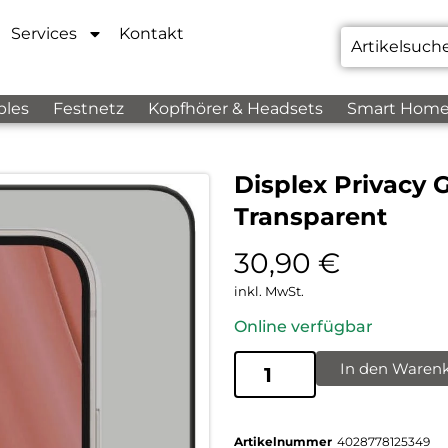
Services
Kontakt
bles
Festnetz
Kopfhörer & Headsets
Smart Hom
Displex Privacy 
Transparent
30,90
€
inkl. MwSt.
Online verfügbar
In den Waren
Artikelnummer
4028778125349