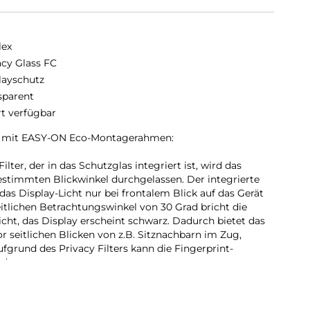
lex
acy Glass FC
layschutz
sparent
rt verfügbar
ss mit EASY-ON Eco-Montagerahmen:
ter, der in das Schutzglas integriert ist, wird das
estimmten Blickwinkel durchgelassen. Der integrierte
 das Display-Licht nur bei frontalem Blick auf das Gerät
eitlichen Betrachtungswinkel von 30 Grad bricht die
Licht, das Display erscheint schwarz. Dadurch bietet das
or seitlichen Blicken von z.B. Sitznachbarn im Zug,
fgrund des Privacy Filters kann die Fingerprint-
rden.
hutzglas:
D Schutzgläsern decken die Displex Full Cover