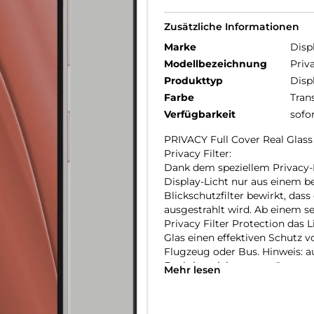
Zusätzliche Informationen
Marke
Disp
Modellbezeichnung
Priv
Produkttyp
Disp
Farbe
Tran
Verfügbarkeit
sofo
PRIVACY Full Cover Real Gla
Privacy Filter:
Dank dem speziellem Privacy-Fil
Display-Licht nur aus einem b
Blickschutzfilter bewirkt, dass
ausgestrahlt wird. Ab einem s
Privacy Filter Protection das 
Glas einen effektiven Schutz v
Flugzeug oder Bus. Hinweis: au
Funktion nicht unterstützt we
Mehr lesen
Full Cover bzw. 3D/ Curved Sc
Im Vergleich zu sogenannten 2