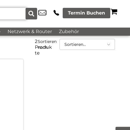
Termin Buchen
e
Netzwerk & Router
Zubehör
2
Sortieren
Produk
nach
te