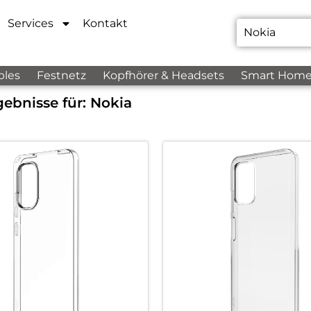
Services
Kontakt
bles
Festnetz
Kopfhörer & Headsets
Smart Hom
ebnisse für:
Nokia