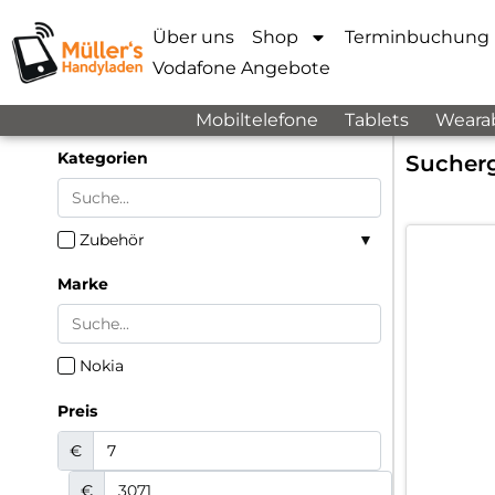
Über uns
Shop
Terminbuchung
Vodafone Angebote
Mobiltelefone
Tablets
Weara
Kategorien
Sucherg
Zubehör
Marke
Nokia
Preis
€
€